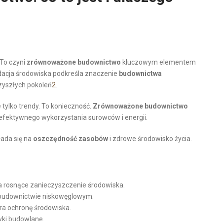
 To czyni
zrównoważone budownictwo
kluczowym elementem
dacja środowiska podkreśla znaczenie
budownictwa
rzyszłych pokoleń
2
.
e tylko trendy. To konieczność.
Zrównoważone budownictwo
efektywnego wykorzystania surowców i energii.
łada się na
oszczędność zasobów
i zdrowe środowisko życia.
 rosnące zanieczyszczenie środowiska.
 budownictwie niskowęglowym.
ra ochronę środowiska.
ki budowlane.