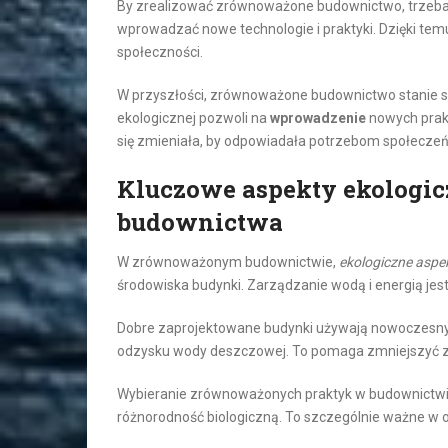
By zrealizować zrównoważone budownictwo, trzeba 
wprowadzać nowe technologie i praktyki. Dzięki te
społeczności.
W przyszłości, zrównoważone budownictwo stanie
ekologicznej pozwoli na
wprowadzenie
nowych prakt
się zmieniała, by odpowiadała potrzebom społeczeń
Kluczowe aspekty ekologi
budownictwa
W zrównoważonym budownictwie,
ekologiczne aspe
środowiska budynki. Zarządzanie wodą i energią jes
Dobre zaprojektowane budynki używają nowoczesnych
odzysku wody deszczowej. To pomaga zmniejszyć zu
Wybieranie zrównoważonych praktyk w budownictwie
różnorodność biologiczną. To szczególnie ważne w 