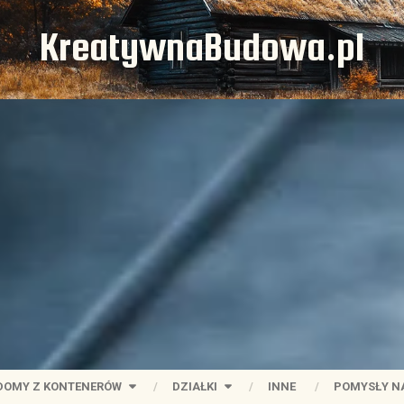
KreatywnaBudowa.pl
DOMY Z KONTENERÓW
DZIAŁKI
INNE
POMYSŁY N