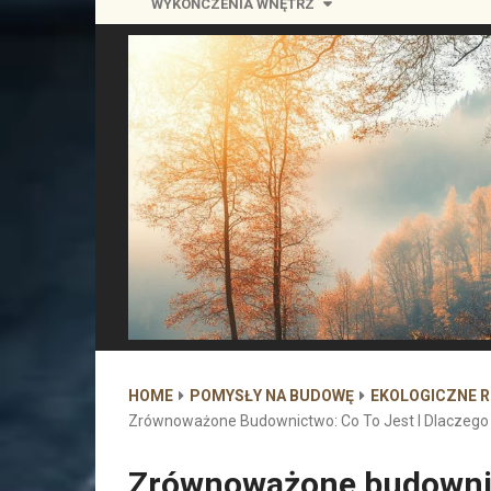
WYKOŃCZENIA WNĘTRZ
HOME
POMYSŁY NA BUDOWĘ
EKOLOGICZNE 
Zrównoważone Budownictwo: Co To Jest I Dlaczego
Zrównoważone budownict