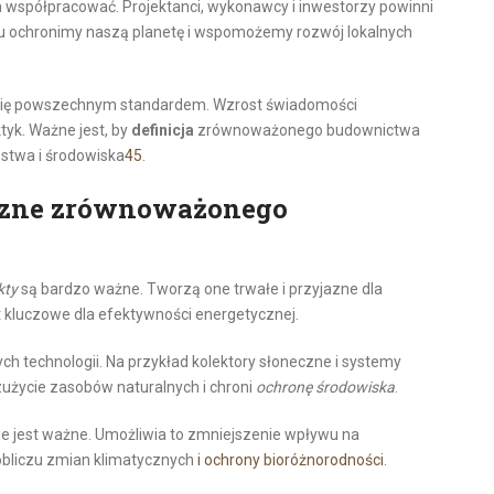
współpracować. Projektanci, wykonawcy i inwestorzy powinni
mu ochronimy naszą planetę i wspomożemy rozwój lokalnych
 się powszechnym standardem. Wzrost świadomości
yk. Ważne jest, by
definicja
zrównoważonego budownictwa
stwa i środowiska
4
5
.
czne zrównoważonego
kty
są bardzo ważne. Tworzą one trwałe i przyjazne dla
t kluczowe dla efektywności energetycznej.
 technologii. Na przykład kolektory słoneczne i systemy
życie zasobów naturalnych i chroni
ochronę środowiska
.
 jest ważne. Umożliwia to zmniejszenie wpływu na
obliczu zmian klimatycznych
i ochrony bioróżnorodności
.