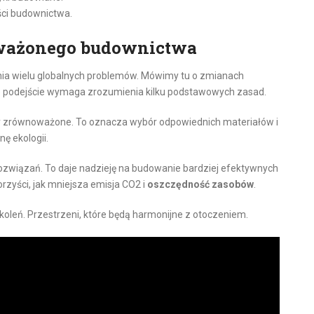
ści budownictwa.
ważonego budownictwa
nia wielu globalnych problemów. Mówimy tu o zmianach
we podejście wymaga zrozumienia kilku podstawowych zasad.
yły zrównoważone. To oznacza wybór odpowiednich materiałów i
nę ekologii.
 rozwiązań. To daje nadzieję na budowanie bardziej efektywnych
yści, jak mniejsza emisja CO2 i
oszczędność zasobów
.
koleń. Przestrzeni, które będą harmonijne z otoczeniem.