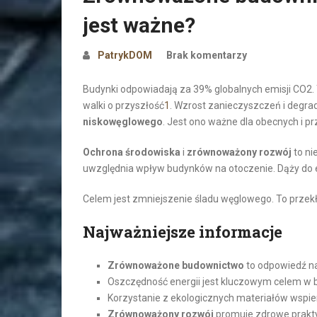
jest ważne?
PatrykDOM
Brak komentarzy
Budynki odpowiadają za 39% globalnych emisji CO2.
walki o przyszłość
1
. Wzrost zanieczyszczeń i degra
niskowęglowego
. Jest ono ważne dla obecnych i p
Ochrona środowiska
i
zrównoważony rozwój
to ni
uwzględnia wpływ budynków na otoczenie. Dąży do 
Celem jest zmniejszenie śladu węglowego. To przek
Najważniejsze informacje
Zrównoważone budownictwo
to odpowiedź na
Oszczędność energii jest kluczowym celem w
Korzystanie z ekologicznych materiałów wspie
Zrównoważony rozwój
promuje zdrowe prakty