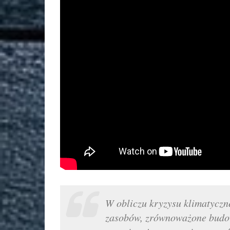
W obliczu kryzysu klimatyczn
zasobów, zrównoważone budow