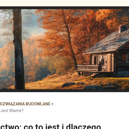
ROZWIĄZANIA BUDOWLANE
 Jest Ważne?
wo: co to jest i dlaczego