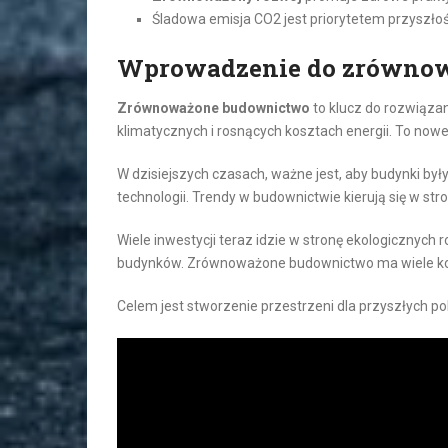
Śladowa emisja CO2 jest priorytetem przyszło
Wprowadzenie do zrówno
Zrównoważone budownictwo
to klucz do rozwiąza
klimatycznych i rosnących kosztach energii. To no
W dzisiejszych czasach, ważne jest, aby budynki b
technologii. Trendy w budownictwie kierują się w stro
Wiele inwestycji teraz idzie w stronę ekologicznych
budynków. Zrównoważone budownictwo ma wiele korz
Celem jest stworzenie przestrzeni dla przyszłych po