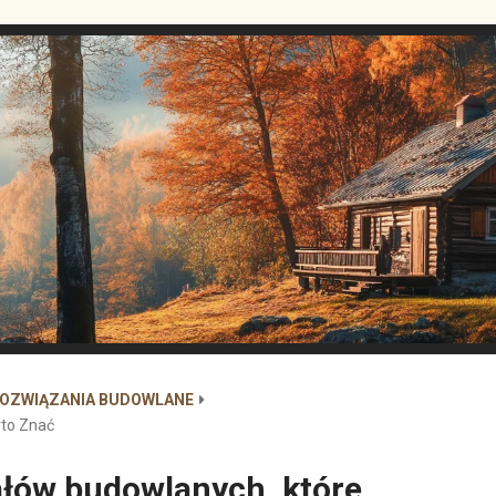
ROZWIĄZANIA BUDOWLANE
rto Znać
ałów budowlanych, które