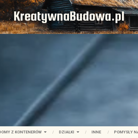
KreatywnaBudowa.pl
DOMY Z KONTENERÓW
DZIAŁKI
INNE
POMYSŁY N