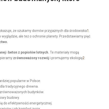
pokazuje, że szukamy domów przyjaznych dla środowiska
1
.
 o wyglądzie, ale też o ochronie planety. Przedstawiamy pięć
ctwo.
anej
i
beton z popiołów lotnych.
Te materiały mogą
wspieramy
zrównoważony rozwój
i promujemy ekologię
2
rdziej popularne w Polsce.
 dla tradycyjnego drewna.
a zrównoważonych budynków.
lowy budowy.
ię do efektywności energetycznej.
ańców i ich komfort życia.