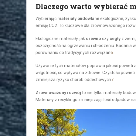
Dlaczego warto wybierać m
Wybierając
materiały budowlane
ekologiczne, zysk
emisję CO2. To kluczowe dla zrównoważonego rozw
Ekologiczne materiały, jak
drewno
czy
cegły
z ziemi
oszczędność na ogrzewaniu i chłodzeniu. Badania 
porównaniu do tradycyjnych rozwiązań
6
.
Używanie tych materiałów poprawia jakość powietrza
wilgotność, co wpływa na zdrowie. Czystość powiet
zmniejsza ryzyko chorób oddechowych
7
.
Zrównoważony rozwój
to nie tylko materiały budo
Materiały z recyklingu zmniejszają ilość odpadów n