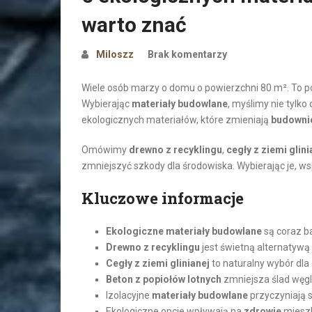
warto znać
Miloszz
Brak komentarzy
Wiele osób marzy o domu o powierzchni 80 m². To 
Wybierając
materiały budowlane
, myślimy nie tylko
ekologicznych materiałów, które zmieniają
budowni
Omówimy
drewno z recyklingu
,
cegły z ziemi glini
zmniejszyć szkody dla środowiska. Wybierając je, 
Kluczowe informacje
Ekologiczne materiały budowlane
są coraz ba
Drewno z recyklingu
jest świetną alternatywą
Cegły z ziemi glinianej
to naturalny wybór dl
Beton z popiołów lotnych
zmniejsza ślad węg
Izolacyjne
materiały budowlane
przyczyniają s
Ekologiczne opcje wpływają na
zdrowie
mieszk