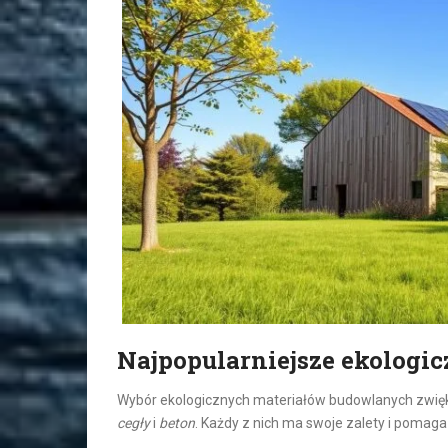
Najpopularniejsze ekologi
Wybór ekologicznych materiałów budowlanych zwięk
cegły
i
beton
. Każdy z nich ma swoje zalety i pomaga