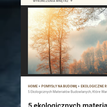
WYKOŃCZENIA WNĘTRZ
HOME
POMYSŁY NA BUDOWĘ
EKOLOGICZNE 
5 Ekologicznych Materiałów Budowlanych, Które Wa
5 ekologicznych materi