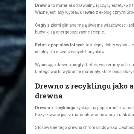
Drewno
to materiał odnawialny, łączący estetykę z 
Ważne jest, aby wybrać
drewno
z ekologicznymi źró
Cegły
z ziemi gliniane mają świetne właściwości izol
budynki są energooszczędne i ciepłe.
Beton z popiołów lotnych
to kolejny dobry wybór. J
idealny dla nowoczesnych budynków.
Wybierając drewno,
cegły
i beton, wspieramy ochron
Dlatego warto wybrać te materiały, które będą służył
Drewno z recyklingu jako 
drewna
Drewno z recyklingu
zyskuje na popularności w bu
Pozyskiwane jest z materiałów odnowionych, jak sta
Stosowanie tego drewna chroni środowisko. Jednocz