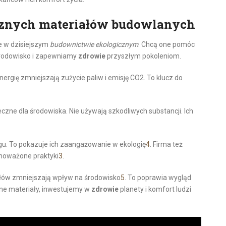
cznych materiałów budowlanych
 w dzisiejszym
budownictwie ekologicznym
. Chcą one pomóc
środowisko i zapewniamy
zdrowie
przyszłym pokoleniom.
rgię zmniejszają zużycie paliw i emisję CO2. To klucz do
zne dla środowiska. Nie używają szkodliwych substancji. Ich
. To pokazuje ich zaangażowanie w ekologię
4
. Firma też
wnoważone praktyki
3
.
iałów zmniejszają wpływ na środowisko
5
. To poprawia wygląd
zne materiały, inwestujemy w
zdrowie
planety i komfort ludzi