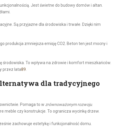
funkcjonalnością. Jest świetne do budowy domów i altan.
dłami.
acyjne. Są przyjazne dla środowiska i trwałe. Dzięki nim
ego produkcja zmniejsza emisję CO2. Beton ten jest mocny i
ę środowiska. To wpływa na zdrowie i komfort mieszkańców.
y przez lata
8
9
.
alternatywa dla tradycyjnego
downictwie. Pomaga to w
zrównoważonym rozwoju
.
re meble czy konstrukcje. To ogranicza wycinkę drzew.
eśnie zachowuje estetykę i funkcjonalność domu.