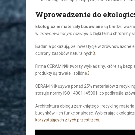
Wprowadzenie do ekologi
Ekologiczne materiały budowlane
są bardzo ważne
w
zrównoważonym rozwoju
. Dzięki temu chronimy 
Badania pokazują, że inwestycje w zrównoważone ene
ochrony zasobów naturalnych
3
.
Firma CERAMIN® tworzy wykładziny, które są bezpiec
produkty są trwałe i solidne
3
.
CERAMIN® używa ponad 25% materiałów z recyklingu
stosuje normy ISO 14001 i 45001, co podkreśla zró
Architektura obiegu zamkniętego i recykling mater
budynków i ich funkcjonalność. Wybierając ekologic
korzystających z tych przestrzeni
.