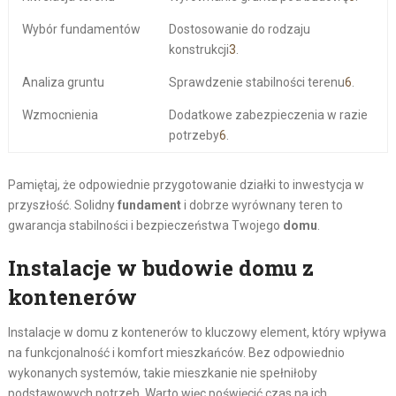
Wybór fundamentów
Dostosowanie do rodzaju
konstrukcji
3
.
Analiza gruntu
Sprawdzenie stabilności terenu
6
.
Wzmocnienia
Dodatkowe zabezpieczenia w razie
potrzeby
6
.
Pamiętaj, że odpowiednie przygotowanie działki to inwestycja w
przyszłość. Solidny
fundament
i dobrze wyrównany teren to
gwarancja stabilności i bezpieczeństwa Twojego
domu
.
Instalacje w budowie domu z
kontenerów
Instalacje w domu z kontenerów to kluczowy element, który wpływa
na funkcjonalność i komfort mieszkańców. Bez odpowiednio
wykonanych systemów, takie mieszkanie nie spełniłoby
podstawowych potrzeb. Warto więc poświęcić czas na ich