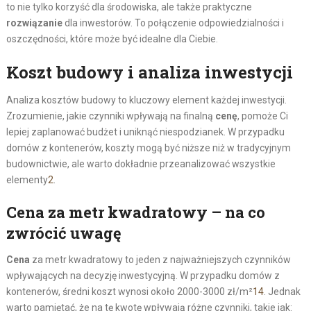
to nie tylko korzyść dla środowiska, ale także praktyczne
rozwiązanie
dla inwestorów. To połączenie odpowiedzialności i
oszczędności, które może być idealne dla Ciebie.
Koszt budowy i analiza inwestycji
Analiza kosztów budowy to kluczowy element każdej inwestycji.
Zrozumienie, jakie czynniki wpływają na finalną
cenę
, pomoże Ci
lepiej zaplanować budżet i uniknąć niespodzianek. W przypadku
domów z kontenerów, koszty mogą być niższe niż w tradycyjnym
budownictwie, ale warto dokładnie przeanalizować wszystkie
elementy
2
.
Cena za metr kwadratowy – na co
zwrócić uwagę
Cena
za metr kwadratowy to jeden z najważniejszych czynników
wpływających na decyzję inwestycyjną. W przypadku domów z
kontenerów, średni koszt wynosi około 2000-3000 zł/m²
14
. Jednak
warto pamiętać, że na tę kwotę wpływają różne czynniki, takie jak: