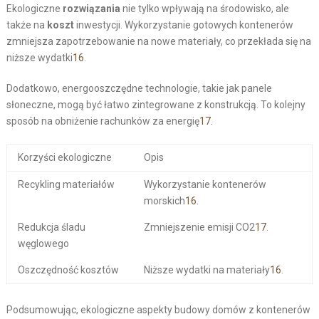
Ekologiczne
rozwiązania
nie tylko wpływają na środowisko, ale
także na
koszt
inwestycji. Wykorzystanie gotowych kontenerów
zmniejsza zapotrzebowanie na nowe materiały, co przekłada się na
niższe wydatki
16
.
Dodatkowo, energooszczędne technologie, takie jak panele
słoneczne, mogą być łatwo zintegrowane z konstrukcją. To kolejny
sposób na obniżenie rachunków za energię
17
.
Korzyści ekologiczne
Opis
Recykling materiałów
Wykorzystanie kontenerów
morskich
16
.
Redukcja śladu
Zmniejszenie emisji CO2
17
.
węglowego
Oszczędność kosztów
Niższe wydatki na materiały
16
.
Podsumowując, ekologiczne aspekty budowy domów z kontenerów