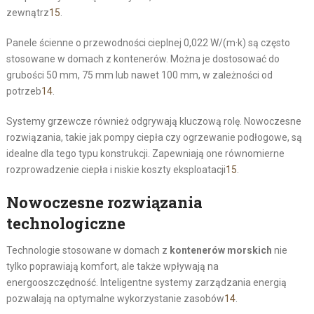
zewnątrz
15
.
Panele ścienne o przewodności cieplnej 0,022 W/(m·k) są często
stosowane w domach z kontenerów. Można je dostosować do
grubości 50 mm, 75 mm lub nawet 100 mm, w zależności od
potrzeb
14
.
Systemy grzewcze również odgrywają kluczową rolę. Nowoczesne
rozwiązania, takie jak pompy ciepła czy ogrzewanie podłogowe, są
idealne dla tego typu konstrukcji. Zapewniają one równomierne
rozprowadzenie ciepła i niskie koszty eksploatacji
15
.
Nowoczesne rozwiązania
technologiczne
Technologie stosowane w domach z
kontenerów morskich
nie
tylko poprawiają komfort, ale także wpływają na
energooszczędność. Inteligentne systemy zarządzania energią
pozwalają na optymalne wykorzystanie zasobów
14
.