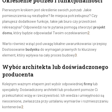
Określenie potrzeb i funkcjonalności
Pierwszym krokiem jest określenie swoich
potrzeb
. Jakie
pomieszczenia są niezbędne? Ile miejsca potrzebujesz? Czy
planujesz dodatkowe funkcje, takie jak biuro czy przestrzeń
rekreacyjna? Odpowiedzi na te pytania pomogą stworzyć
projekt
domu
, który będzie odpowiadał Twoim oczekiwaniom
2
.
Warto również wziąć pod uwagę lokalne uwarunkowania i przepisy.
Dostosowanie
budynku
do wymagań prawnych to kluczowy
element, który wpływa na cały proces budowy
3
.
Wybór architekta lub doświadczonego
producenta
Kolejnym ważnym etapem jest wybór odpowiedniej
firmy
lub
specjalisty. Doświadczony architekt lub producent pomoże Ci
przekształcić wizję w rzeczywistość. Ich wiedza i umiejętności są
nieocenione, zwłaszcza przy ustalaniu wymiarów i rozmieszczaniu
kontenerów
2
.