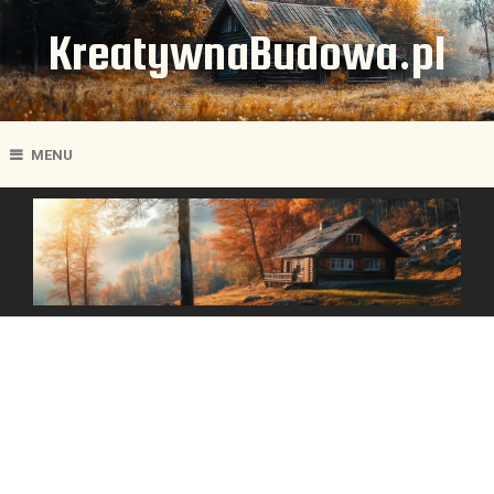
KreatywnaBudowa.pl
MENU