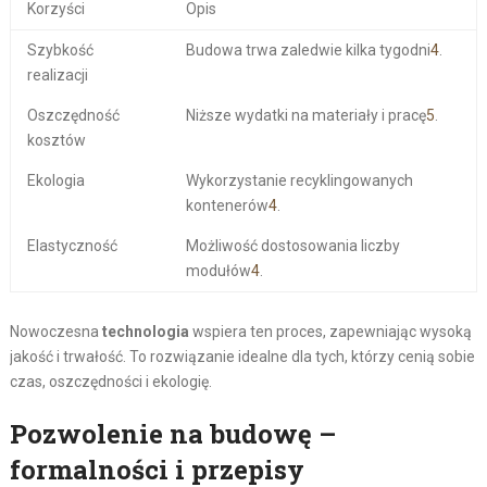
Korzyści
Opis
Szybkość
Budowa trwa zaledwie kilka tygodni
4
.
realizacji
Oszczędność
Niższe wydatki na materiały i pracę
5
.
kosztów
Ekologia
Wykorzystanie recyklingowanych
kontenerów
4
.
Elastyczność
Możliwość dostosowania liczby
modułów
4
.
Nowoczesna
technologia
wspiera ten proces, zapewniając wysoką
jakość i trwałość. To rozwiązanie idealne dla tych, którzy cenią sobie
czas, oszczędności i ekologię.
Pozwolenie na budowę –
formalności i przepisy