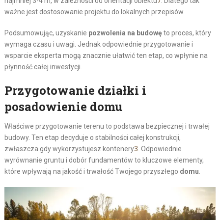
najmniej 3-4 m, w zależności od orientacji obiektu
7
. Dlatego tak
ważne jest dostosowanie projektu do lokalnych przepisów.
Podsumowując, uzyskanie
pozwolenia na budowę
to proces, który
wymaga czasu i uwagi. Jednak odpowiednie przygotowanie i
wsparcie eksperta mogą znacznie ułatwić ten etap, co wpłynie na
płynność całej inwestycji.
Przygotowanie działki i
posadowienie domu
Właściwe przygotowanie terenu to podstawa bezpiecznej i trwałej
budowy. Ten etap decyduje o stabilności całej konstrukcji,
zwłaszcza gdy wykorzystujesz kontenery
3
. Odpowiednie
wyrównanie gruntu i dobór fundamentów to kluczowe elementy,
które wpływają na jakość i trwałość Twojego przyszłego
domu
.