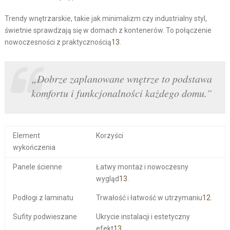
Trendy wnętrzarskie, takie jak minimalizm czy industrialny styl,
świetnie sprawdzają się w domach z kontenerów. To połączenie
nowoczesności z praktycznością
13
.
„Dobrze zaplanowane wnętrze to podstawa
komfortu i funkcjonalności każdego domu.”
Element
Korzyści
wykończenia
Panele ścienne
Łatwy montaż i nowoczesny
wygląd
13
.
Podłogi z laminatu
Trwałość i łatwość w utrzymaniu
12
.
Sufity podwieszane
Ukrycie instalacji i estetyczny
efekt
13
.