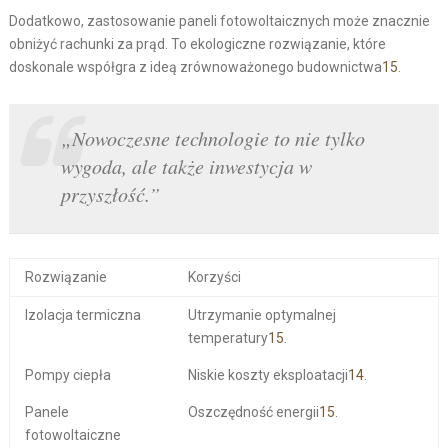
Dodatkowo, zastosowanie paneli fotowoltaicznych może znacznie
obniżyć rachunki za prąd. To ekologiczne rozwiązanie, które
doskonale współgra z ideą zrównoważonego budownictwa
15
.
„Nowoczesne technologie to nie tylko
wygoda, ale także inwestycja w
przyszłość.”
Rozwiązanie
Korzyści
Izolacja termiczna
Utrzymanie optymalnej
temperatury
15
.
Pompy ciepła
Niskie koszty eksploatacji
14
.
Panele
Oszczędność energii
15
.
fotowoltaiczne