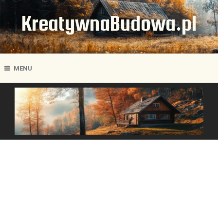
KreatywnaBudowa.pl
MENU