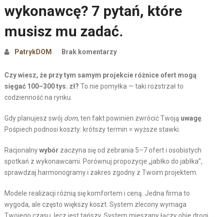
wykonawcę? 7 pytań, które
musisz mu zadać.
PatrykDOM
Brak komentarzy
Czy wiesz, że przy tym samym projekcie różnice ofert mogą
sięgać 100–300 tys. zł?
To nie pomyłka — taki rozstrzał to
codzienność na rynku.
Gdy planujesz swój
dom
, ten fakt powinien zwrócić Twoją
uwagę
.
Pośpiech podnosi koszty: krótszy termin = wyższe stawki.
Racjonalny
wybór
zaczyna się od zebrania 5–7 ofert i osobistych
spotkań z wykonawcami. Porównuj propozycje „jabłko do jabłka”,
sprawdzaj harmonogramy i zakres zgodny z Twoim projektem.
Modele realizacji różnią się komfortem i ceną. Jedna firma to
wygoda, ale często większy koszt. System zlecony wymaga
Twojego czasu, lecz jest tańszy. System mieszany łączy obie drogi.