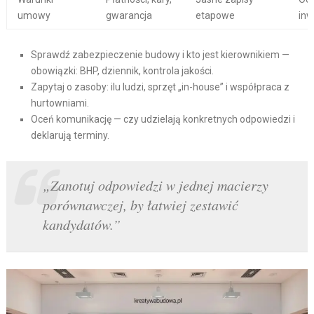
umowy
gwarancja
etapowe
inw
Sprawdź zabezpieczenie budowy i kto jest kierownikiem —
obowiązki: BHP, dziennik, kontrola jakości.
Zapytaj o zasoby: ilu ludzi, sprzęt „in-house” i współpraca z
hurtowniami.
Oceń komunikację — czy udzielają konkretnych odpowiedzi i
deklarują terminy.
„Zanotuj odpowiedzi w jednej macierzy
porównawczej, by łatwiej zestawić
kandydatów.”