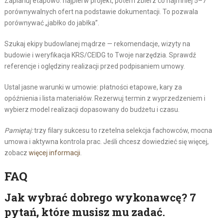
Zaplanuj etapowo: najpierw projekt, potem zbierz co najmniej 5–7
porównywalnych ofert na podstawie dokumentacji. To pozwala
porównywać „jabłko do jabłka”.
Szukaj ekipy budowlanej mądrze — rekomendacje, wizyty na
budowie i weryfikacja KRS/CEIDG to Twoje narzędzia. Sprawdź
referencje i oględziny realizacji przed podpisaniem umowy.
Ustal jasne warunki w umowie: płatności etapowe, kary za
opóźnienia i lista materiałów. Rezerwuj termin z wyprzedzeniem i
wybierz model realizacji dopasowany do budżetu i czasu.
Pamiętaj:
trzy filary sukcesu to rzetelna selekcja fachowców, mocna
umowa i aktywna kontrola prac. Jeśli chcesz dowiedzieć się więcej,
zobacz
więcej informacji
.
FAQ
Jak wybrać dobrego wykonawcę? 7
pytań, które musisz mu zadać.