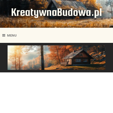
KreatywnaBudowa.pl
MENU