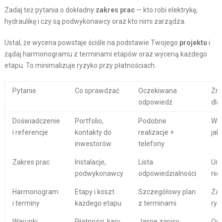
Zadaj też pytania o dokładny
zakres prac
— kto robi elektrykę,
hydraulikę i czy są podwykonawcy oraz kto nimi zarządza.
Ustal, że wycena powstaje ściśle na podstawie Twojego
projektu
i
żądaj harmonogramu z terminami etapów oraz wyceną każdego
etapu. To minimalizuje ryzyko przy płatnościach.
Pytanie
Co sprawdzać
Oczekiwana
Zn
odpowiedź
dla
Doświadczenie
Portfolio,
Podobne
Wer
i referencje
kontakty do
realizacje +
jak
inwestorów
telefony
Zakres prac
Instalacje,
Lista
Uni
podwykonawcy
odpowiedzialności
nie
Harmonogram
Etapy i koszt
Szczegółowy plan
Za
i terminy
każdego etapu
z terminami
ryz
Warunki
Płatności, kary,
Jasne zapisy
Oc