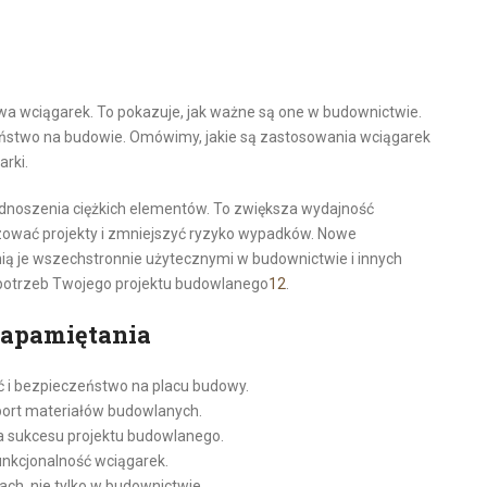
wa wciągarek. To pokazuje, jak ważne są one w budownictwie.
ństwo na budowie. Omówimy, jakie są zastosowania wciągarek
arki.
odnoszenia ciężkich elementów. To zwiększa wydajność
izować projekty i zmniejszyć ryzyko wypadków. Nowe
ynią je wszechstronnie użytecznymi w budownictwie i innych
 potrzeb Twojego projektu budowlanego
1
2
.
zapamiętania
 i bezpieczeństwo na placu budowy.
port materiałów budowlanych.
la sukcesu projektu budowlanego.
unkcjonalność wciągarek.
ch, nie tylko w budownictwie.