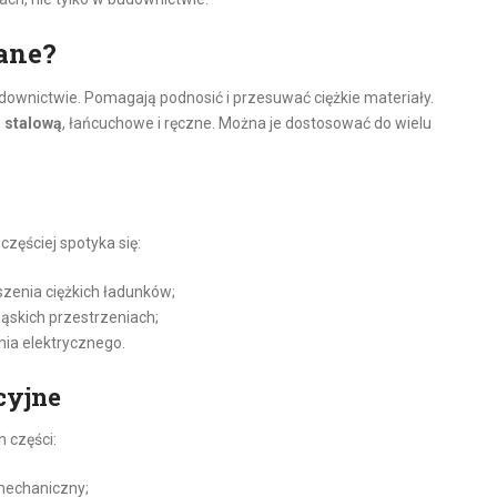
ane?
ownictwie. Pomagają podnosić i przesuwać ciężkie materiały.
ą stalową
, łańcuchowe i ręczne. Można je dostosować do wielu
zęściej spotyka się:
enia ciężkich ładunków;
ąskich przestrzeniach;
ania elektrycznego.
cyjne
h części:
 mechaniczny;