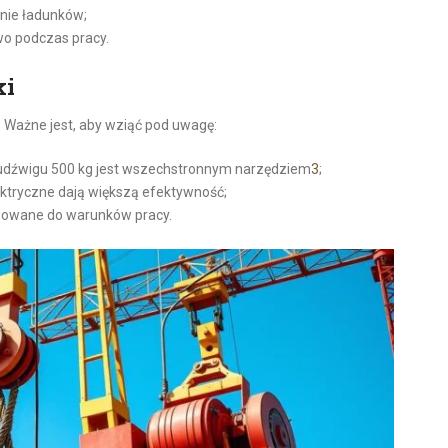
enie ładunków;
o podczas pracy.
ki
. Ważne jest, aby wziąć pod uwagę:
 udźwigu 500 kg jest wszechstronnym narzędziem
3
;
ektryczne dają większą efektywność;
osowane do warunków pracy.