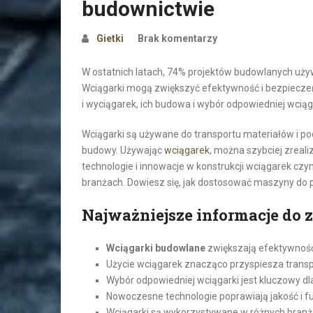
budownictwie
Gietki
Brak komentarzy
W ostatnich latach, 74% projektów budowlanych uży
Wciągarki mogą zwiększyć efektywność i bezpiecze
i wyciągarek, ich budowa i wybór odpowiedniej wciąg
Wciągarki są używane do transportu materiałów i p
budowy. Używając
wciągarek
, można szybciej zreal
technologie i innowacje w konstrukcji wciągarek cz
branżach. Dowiesz się, jak dostosować maszyny do
Najważniejsze informacje do 
Wciągarki budowlane
zwiększają efektywność
Użycie wciągarek znacząco przyspiesza trans
Wybór odpowiedniej wciągarki jest kluczowy d
Nowoczesne technologie poprawiają jakość i f
Wciągarki są wykorzystywane w różnych branża