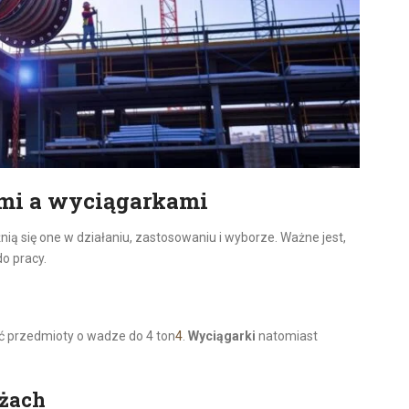
mi a wyciągarkami
ią się one w działaniu, zastosowaniu i wyborze. Ważne jest,
o pracy.
ść przedmioty o wadze do 4 ton
4
.
Wyciągarki
natomiast
nżach