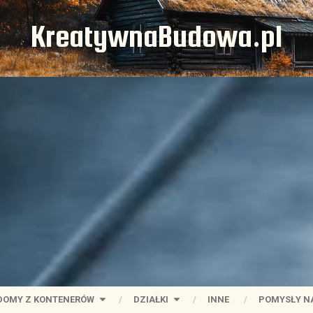
KreatywnaBudowa.pl
DOMY Z KONTENERÓW
DZIAŁKI
INNE
POMYSŁY N