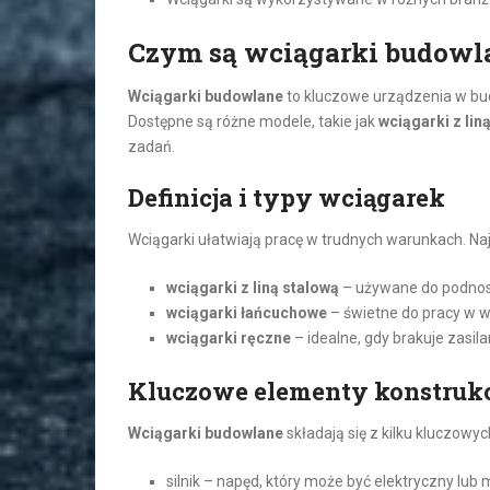
Czym są wciągarki budowl
Wciągarki budowlane
to kluczowe urządzenia w bud
Dostępne są różne modele, takie jak
wciągarki z lin
zadań.
Definicja i typy wciągarek
Wciągarki ułatwiają pracę w trudnych warunkach. Najc
wciągarki z liną stalową
– używane do podnosz
wciągarki łańcuchowe
– świetne do pracy w w
wciągarki ręczne
– idealne, gdy brakuje zasil
Kluczowe elementy konstruk
Wciągarki budowlane
składają się z kilku kluczowyc
silnik – napęd, który może być elektryczny lub