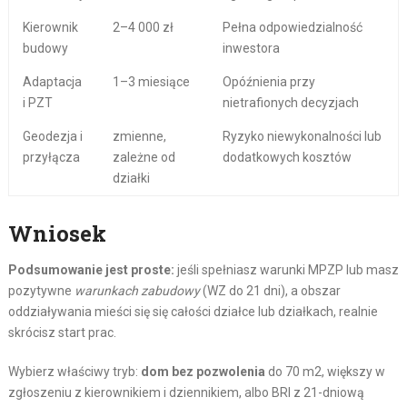
Kierownik
2–4 000 zł
Pełna odpowiedzialność
budowy
inwestora
Adaptacja
1–3 miesiące
Opóźnienia przy
i PZT
nietrafionych decyzjach
Geodezja i
zmienne,
Ryzyko niewykonalności lub
przyłącza
zależne od
dodatkowych kosztów
działki
Wniosek
Podsumowanie jest proste:
jeśli spełniasz warunki MPZP lub masz
pozytywne
warunkach zabudowy
(WZ do 21 dni), a obszar
oddziaływania mieści się się całości działce lub działkach, realnie
skrócisz start prac.
Wybierz właściwy tryb:
dom bez pozwolenia
do 70 m2, większy w
zgłoszeniu z kierownikiem i dziennikiem, albo BRI z 21-dniową