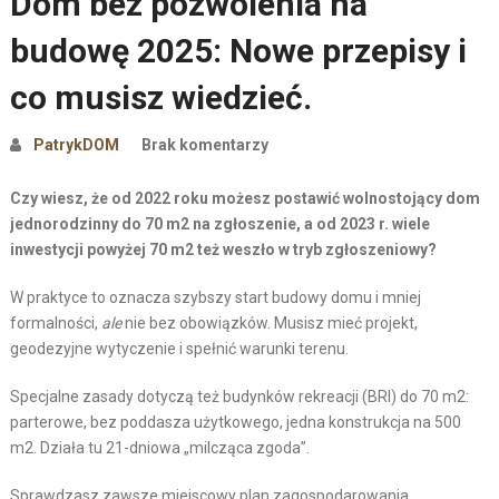
Dom bez pozwolenia na
budowę 2025: Nowe przepisy i
co musisz wiedzieć.
PatrykDOM
Brak komentarzy
Czy wiesz, że od 2022 roku możesz postawić wolnostojący dom
jednorodzinny do 70 m2 na zgłoszenie, a od 2023 r. wiele
inwestycji powyżej 70 m2 też weszło w tryb zgłoszeniowy?
W praktyce to oznacza szybszy start budowy domu i mniej
formalności,
ale
nie bez obowiązków. Musisz mieć projekt,
geodezyjne wytyczenie i spełnić warunki terenu.
Specjalne zasady dotyczą też budynków rekreacji (BRI) do 70 m2:
parterowe, bez poddasza użytkowego, jedna konstrukcja na 500
m2. Działa tu 21-dniowa „milcząca zgoda”.
Sprawdzasz zawsze miejscowy plan zagospodarowania