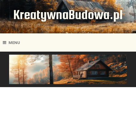
KreatywnaBudowa.pl
MENU