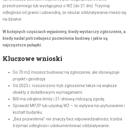
przestrzennego lub występujesz o WZ (do 21 dni). Trzymaj
odległości od granic i udowodnij, że obszar oddziaływania mieści się
na działce.
W kolejnych częściach wyjaśnimy, kiedy wystarczy zgłoszenie, a
kiedy nadal potrzebujesz pozwolenia budowę i jakie są
najczęstsze pułapki.
Kluczowe wnioski
Do 70 m2 możesz budować na zgłoszenie, ale obowiązuje
projekt i geodezja.
Od 2023 r. rozszerzono tryb zgłoszenia także na większe
obiekty z dodatkowymi wymaganiami.
BRI ma odrębne limity i 21-dniową milczącą zgodę.
Sprawdź MPZP lub uzyskaj WZ — to wpływa na usytuowanie i
kształt budynku.
„Bez pozwolenia” nie znaczy bez odpowiedzialności; trzeba
trzymać odległości i udokumentować oddziaływanie.