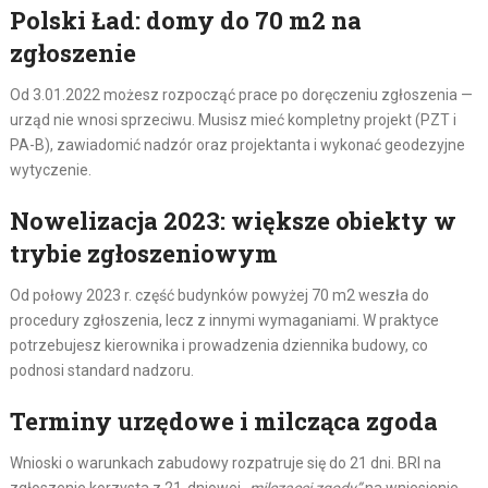
Polski Ład: domy do 70 m2 na
zgłoszenie
Od 3.01.2022 możesz rozpocząć prace po doręczeniu zgłoszenia —
urząd nie wnosi sprzeciwu. Musisz mieć kompletny projekt (PZT i
PA-B), zawiadomić nadzór oraz projektanta i wykonać geodezyjne
wytyczenie.
Nowelizacja 2023: większe obiekty w
trybie zgłoszeniowym
Od połowy 2023 r. część budynków powyżej 70 m2 weszła do
procedury zgłoszenia, lecz z innymi wymaganiami. W praktyce
potrzebujesz kierownika i prowadzenia dziennika budowy, co
podnosi standard nadzoru.
Terminy urzędowe i milcząca zgoda
Wnioski o warunkach zabudowy rozpatruje się do 21 dni. BRI na
zgłoszenie korzysta z 21-dniowej
„milczącej zgody”
na wniesienie