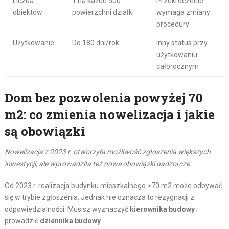
Liczba
1 na każde 500
Przekroczenie
obiektów
powierzchni działki
wymaga zmiany
procedury
Użytkowanie
Do 180 dni/rok
Inny status przy
użytkowaniu
całorocznym
Dom bez pozwolenia powyżej 70
m2: co zmienia nowelizacja i jakie
są obowiązki
Nowelizacja z 2023 r. otworzyła możliwość zgłoszenia większych
inwestycji, ale wprowadziła też nowe obowiązki nadzorcze.
Od 2023 r. realizacja budynku mieszkalnego >70 m2 może odbywać
się w trybie zgłoszenia. Jednak nie oznacza to rezygnacji z
odpowiedzialności. Musisz wyznaczyć
kierownika budowy
i
prowadzić
dziennika budowy
.