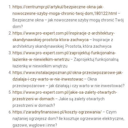
https://centrumpr.pl/artykul/bezpieczne-okna-jak-
nowoczesne-szyby-moga-chronic-twoj-dom,180122.html
–
Bezpieczne okna – jak nowoczesne szyby mogą chronić Twój
dom?
https://www.pro-expert.com.pl/inspiracje-z-architektury-
skandynawskiej-prostota-ktora-zachwyca
– Inspiracje z
architektury skandynawskiej: Prostota, która zachwyca
https://www.pro-expert.com.pl/zaprojektuj-funkcjonalna-
lazienke-w-niewielkim-wnetrzu
– Zaprojektuj funkcjonalną
łazienkę w niewielkim wnętrzu
https://www.instalacjepoznan.pl/okna-przeciwpozarowe-jak-
dzialaja-i-czy-warto-w-nie-inwestowac
– Okna
przeciwpożarowe – jak działają i czy warto w nie inwestować?
https://www.pro-expert.com.pl/jakie-sa-zalety-otwartych-
przestrzeni-w-domach
– Jakie są zalety otwartych
przestrzeni w domach?
https://zaradnyfinansowo.pl/koszty-ogrzewania/
– Czym
najtaniej ogrzejesz dom? Ile kosztuje ogrzewanie elektryczne,
gazowe, węglowe i inne?