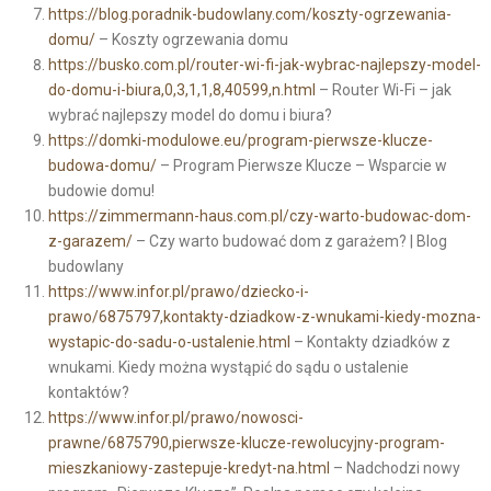
https://blog.poradnik-budowlany.com/koszty-ogrzewania-
domu/
– Koszty ogrzewania domu
https://busko.com.pl/router-wi-fi-jak-wybrac-najlepszy-model-
do-domu-i-biura,0,3,1,1,8,40599,n.html
– Router Wi-Fi – jak
wybrać najlepszy model do domu i biura?
https://domki-modulowe.eu/program-pierwsze-klucze-
budowa-domu/
– Program Pierwsze Klucze – Wsparcie w
budowie domu!
https://zimmermann-haus.com.pl/czy-warto-budowac-dom-
z-garazem/
– Czy warto budować dom z garażem? | Blog
budowlany
https://www.infor.pl/prawo/dziecko-i-
prawo/6875797,kontakty-dziadkow-z-wnukami-kiedy-mozna-
wystapic-do-sadu-o-ustalenie.html
– Kontakty dziadków z
wnukami. Kiedy można wystąpić do sądu o ustalenie
kontaktów?
https://www.infor.pl/prawo/nowosci-
prawne/6875790,pierwsze-klucze-rewolucyjny-program-
mieszkaniowy-zastepuje-kredyt-na.html
– Nadchodzi nowy