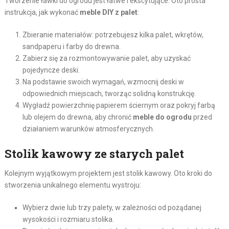
Tworzenie ławki do ogrodu jest łatwe i ekscytujące. Oto prosta
instrukcja, jak wykonać
meble DIY z palet
:
Zbieranie materiałów: potrzebujesz kilka palet, wkrętów,
sandpaperu i farby do drewna.
Zabierz się za rozmontowywanie palet, aby uzyskać
pojedyncze deski.
Na podstawie swoich wymagań, wzmocnij deski w
odpowiednich miejscach, tworząc solidną konstrukcję.
Wygładź powierzchnię papierem ściernym oraz pokryj farbą
lub olejem do drewna, aby chronić
meble do ogrodu
przed
działaniem warunków atmosferycznych.
Stolik kawowy ze starych palet
Kolejnym wyjątkowym projektem jest stolik kawowy. Oto kroki do
stworzenia unikalnego elementu wystroju:
Wybierz dwie lub trzy palety, w zależności od pożądanej
wysokości i rozmiaru stolika.