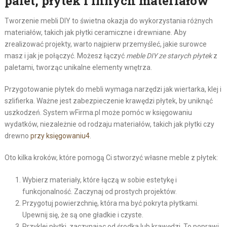
palet, płytek i innych materiałów
Tworzenie mebli DIY to świetna okazja do wykorzystania różnych
materiałów, takich jak płytki ceramiczne i drewniane. Aby
zrealizować projekty, warto najpierw przemyśleć, jakie surowce
masz i jak je połączyć. Możesz łączyć
meble DIY ze starych płytek
z
paletami, tworząc unikalne elementy wnętrza.
Przygotowanie płytek do mebli wymaga narzędzi jak wiertarka, klej i
szlifierka. Ważne jest zabezpieczenie krawędzi płytek, by uniknąć
uszkodzeń. System wFirma.pl może pomóc w księgowaniu
wydatków, niezależnie od rodzaju materiałów, takich jak płytki czy
drewno
przy księgowaniu
4
.
Oto kilka kroków, które pomogą Ci stworzyć własne meble z płytek:
Wybierz materiały, które łączą w sobie estetykę i
funkcjonalność. Zaczynaj od prostych projektów.
Przygotuj powierzchnię, która ma być pokryta płytkami.
Upewnij się, że są one gładkie i czyste.
Przyklej płytki, zaczynając od środka lub krawędzi. To poprawi