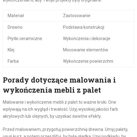
wykończeniami, aby Twoje projekty były oryginalne.
Materiał
Zastosowanie
Drewno
Podstawa konstrukcji
Płytki ceramiczne
Wykończenia i dekoracje
Klej
Mocowanie elementów
Farba
Wykończenie powierzchni
Porady dotyczące malowania i
wykończenia mebli z palet
Malowanie i wykończenie mebli z palet to ważne kroki. One
wpływają na ich wygląd i trwałość. Użyj wysokiej jakości farb
akrylowych lub olejnych, by uzyskać świetne efekty.
Przed malowaniem, przygotuj powierzchnię drewna. Umyj palety,
usuń kurz, a potem przeszlifuj, by była gładka. Użyj podkładu, by