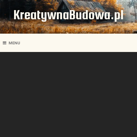
KreatywnaBudowa.pl
MENU