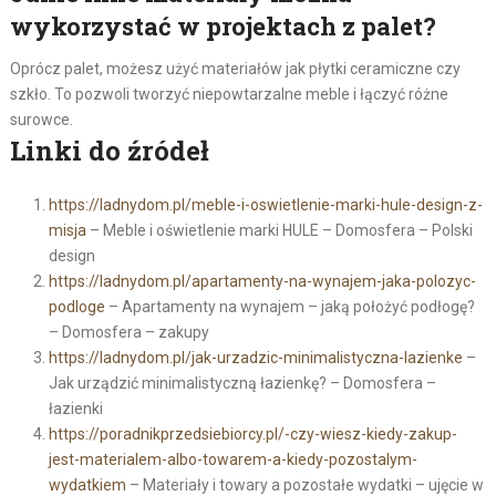
wykorzystać w projektach z palet?
Oprócz palet, możesz użyć materiałów jak płytki ceramiczne czy
szkło. To pozwoli tworzyć niepowtarzalne meble i łączyć różne
surowce.
Linki do źródeł
https://ladnydom.pl/meble-i-oswietlenie-marki-hule-design-z-
misja
– Meble i oświetlenie marki HULE – Domosfera – Polski
design
https://ladnydom.pl/apartamenty-na-wynajem-jaka-polozyc-
podloge
– Apartamenty na wynajem – jaką położyć podłogę?
– Domosfera – zakupy
https://ladnydom.pl/jak-urzadzic-minimalistyczna-lazienke
–
Jak urządzić minimalistyczną łazienkę? – Domosfera –
łazienki
https://poradnikprzedsiebiorcy.pl/-czy-wiesz-kiedy-zakup-
jest-materialem-albo-towarem-a-kiedy-pozostalym-
wydatkiem
– Materiały i towary a pozostałe wydatki – ujęcie w