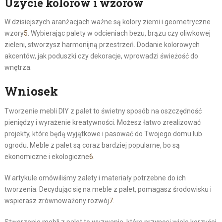
Użycie kolorów i wzorów
W dzisiejszych aranżacjach ważne są kolory ziemi i geometryczne
wzory
5
. Wybierając palety w odcieniach beżu, brązu czy oliwkowej
zieleni, stworzysz harmonijną przestrzeń. Dodanie kolorowych
akcentów, jak poduszki czy dekoracje, wprowadzi świeżość do
wnętrza.
Wniosek
Tworzenie mebli DIY z palet to świetny sposób na oszczędność
pieniędzy i wyrażenie kreatywności. Możesz łatwo zrealizować
projekty, które będą wyjątkowe i pasować do Twojego domu lub
ogrodu. Meble z palet są coraz bardziej popularne, bo są
ekonomiczne i ekologiczne
6
.
W artykule omówiliśmy zalety i materiały potrzebne do ich
tworzenia. Decydując się na meble z palet, pomagasz środowisku i
wspierasz zrównoważony rozwój
7
.