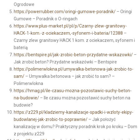
Ogrodowe
https://powerrubber.com/oringi-gumowe-poradnik/
– Oringi
Gumowe – Poradnik o O-ringach
https://www.plus-market.pl/pl/p/Czarny-zlew-granitowy-
HACK-1-kom.-z-ociekaczem,-syfonem-i-bateria/12388
–
Czarny zlew granitowy HACK 1 kom. z ociekaczem, syfonem i
baterią
https://bentspire.pl/jak-zrobic-beton-przydatne-wskazowki/
–
Jak zrobić beton? Przydatne wskazówki – Bentspire
https://polimerwlokna.pl/umywalka-betonowa-jak-zrobic-to-
sam/
– Umywalka betonowa – jak zrobić to sam? –
Polimerwlokna
https://hmag.pl/ile-czasu-mozna-pozostawic-suchy-beton-
na-budowie/
– Ile czasu można pozostawić suchy beton na
budowie?
https://z229.pl/kladziemy-kanalizacje-spadki-i-wzloty-ekipy-
budowlanej-jak-zrobic-to-poprawnie/
– Jak położyć
kanalizację w domu? Praktyczny poradnik krok po kroku – Dom
z projektu z229