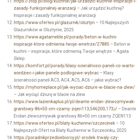
https://3top.pl/blog/kuchnie/jak-urzadzic-kuchnie-inspiracje-i-
zasady-funkcjonalnej-aranzacji
– Jak urządzić kuchnię?
Inspiracje i zasady funkcjonalnej aranżacji
https://www.oferteo.pl/glazurnik/olsztyn
– 10 Najlepszych
Glazurników w Olsztynie, 2025
https://www.agatameble.pl/porady/beton-w-kuchni-
inspiracje-ktore-odmienia-twoje-wnetrze/27885
– Beton w
kuchni – inspiracje, które odmienią Twoje wnętrze – Agata
Sklep
https://komfort.pl/porady/klasy-scieralnosci-paneli-co-warto-
wiedziec-i-jakie-panele-podlogowe-wybrac
– Klasy
ścieralności paneli AC3, AC4, AC5, AC6 – jakie wybrać?
https://myhomeplace.pl/jak-wyciac-dziure-w-blacie-na-zlew/
– Jak wyciąć dziurę w blacie na zlew
https://www.lazienkaplus.pl/pl/deante-eridan-zlewozmywak-
granitowy-86×50-cm-czarny-zqen113,546200,173,i/
– Deante
Eridan zlewozmywak granitowy 86×50 cm czarny ZQEN113
https://www.oferteo.pl/blaty-kuchenne/szczecinek
– 10
Najlepszych Ofert na Blaty Kuchenne w Szczecinku, 2025
https://poradnikprzedsiebiorcy.pl/-srodek-trwaly-czy-