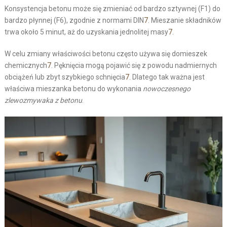
Konsystencja betonu może się zmieniać od bardzo sztywnej (F1) do
bardzo płynnej (F6), zgodnie z normami DIN
7
. Mieszanie składników
trwa około 5 minut, aż do uzyskania jednolitej masy
7
.
W celu zmiany właściwości betonu często używa się domieszek
chemicznych
7
. Pęknięcia mogą pojawić się z powodu nadmiernych
obciążeń lub zbyt szybkiego schnięcia
7
. Dlatego tak ważna jest
właściwa mieszanka betonu do wykonania
nowoczesnego
zlewozmywaka z betonu
.