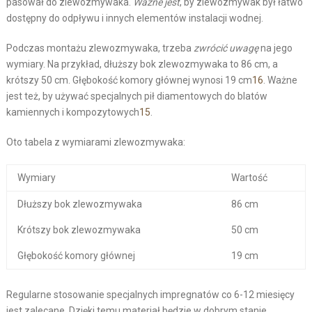
pasował do zlewozmywaka.
Ważne jest
, by zlewozmywak był łatwo
dostępny do odpływu i innych elementów instalacji wodnej.
Podczas montażu zlewozmywaka, trzeba
zwrócić uwagę
na jego
wymiary. Na przykład, dłuższy bok zlewozmywaka to 86 cm, a
krótszy 50 cm. Głębokość komory głównej wynosi 19 cm
16
. Ważne
jest też, by używać specjalnych pił diamentowych do blatów
kamiennych i kompozytowych
15
.
Oto tabela z wymiarami zlewozmywaka:
Wymiary
Wartość
Dłuższy bok zlewozmywaka
86 cm
Krótszy bok zlewozmywaka
50 cm
Głębokość komory głównej
19 cm
Regularne stosowanie specjalnych impregnatów co 6-12 miesięcy
jest zalecane. Dzięki temu materiał będzie w dobrym stanie.