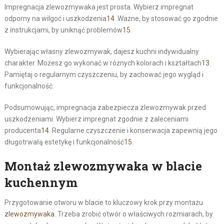
Impregnacja zlewozmywaka jest prosta. Wybierz impregnat
odporny na wilgoć i uszkodzenia
14
. Ważne, by stosować go zgodnie
z instrukcjami, by uniknąć problemów
15
.
Wybierając własny zlewozmywak, dajesz kuchni indywidualny
charakter. Możesz go wykonać w różnych kolorach i kształtach
13
.
Pamiętaj o regularnym czyszczeniu, by zachować jego wygląd i
funkcjonalność.
Podsumowując, impregnacja zabezpiecza zlewozmywak przed
uszkodzeniami. Wybierz impregnat zgodnie z zaleceniami
producenta
14
. Regularne czyszczenie i konserwacja zapewnią jego
długotrwałą estetykę i funkcjonalność
15
.
Montaż zlewozmywaka w blacie
kuchennym
Przygotowanie otworu w blacie to kluczowy krok przy montażu
zlewozmywaka
. Trzeba zrobić otwór o właściwych rozmiarach, by