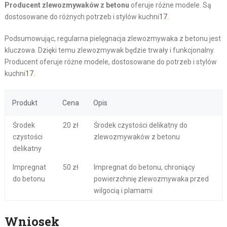
Producent zlewozmywaków z betonu
oferuje różne modele. Są
dostosowane do różnych potrzeb i stylów kuchni
17
.
Podsumowując, regularna pielęgnacja zlewozmywaka z betonu jest
kluczowa. Dzięki temu zlewozmywak będzie trwały i funkcjonalny.
Producent oferuje różne modele, dostosowane do potrzeb i stylów
kuchni
17
.
Produkt
Cena
Opis
Środek
20 zł
Środek czystości delikatny do
czystości
zlewozmywaków z betonu
delikatny
Impregnat
50 zł
Impregnat do betonu, chroniący
do betonu
powierzchnię zlewozmywaka przed
wilgocią i plamami
Wniosek