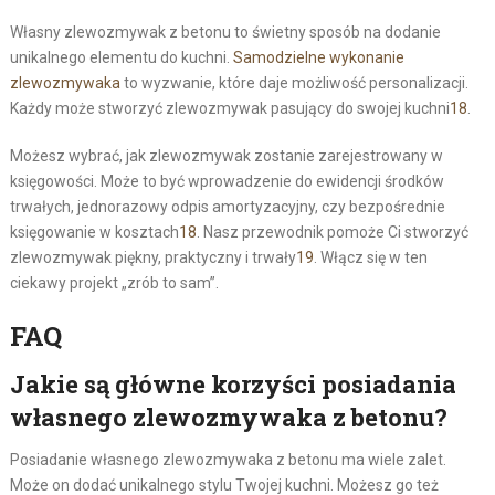
Własny zlewozmywak z betonu to świetny sposób na dodanie
unikalnego elementu do kuchni.
Samodzielne wykonanie
zlewozmywaka
to wyzwanie, które daje możliwość personalizacji.
Każdy może stworzyć zlewozmywak pasujący do swojej kuchni
18
.
Możesz wybrać, jak zlewozmywak zostanie zarejestrowany w
księgowości. Może to być wprowadzenie do ewidencji środków
trwałych, jednorazowy odpis amortyzacyjny, czy bezpośrednie
księgowanie w kosztach
18
. Nasz przewodnik pomoże Ci stworzyć
zlewozmywak piękny, praktyczny i trwały
19
. Włącz się w ten
ciekawy projekt „zrób to sam”.
FAQ
Jakie są główne korzyści posiadania
własnego zlewozmywaka z betonu?
Posiadanie własnego zlewozmywaka z betonu ma wiele zalet.
Może on dodać unikalnego stylu Twojej kuchni. Możesz go też