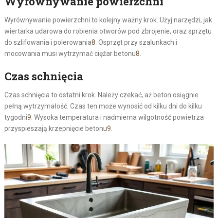
Wyrównywanie powierzchni
Wyrównywanie powierzchni to kolejny ważny krok. Użyj narzędzi, jak
wiertarka udarowa do robienia otworów pod zbrojenie, oraz sprzętu
do szlifowania i polerowania
8
. Osprzęt przy szalunkach i
mocowania musi wytrzymać ciężar betonu
8
.
Czas schnięcia
Czas schnięcia to ostatni krok. Należy czekać, aż beton osiągnie
pełną wytrzymałość. Czas ten może wynosić od kilku dni do kilku
tygodni
9
. Wysoka temperatura i nadmierna wilgotność powietrza
przyspieszają krzepnięcie betonu
9
.