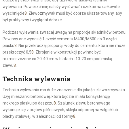
kluczowy etap. Ważne jest, aby używać właściwej techniki
wylewania. Powierzchnię należy wyrównać i czekać na całkowite
wyschnięcie
8
. Zlewozmywak musi być dobrze ukształtowany, aby
był praktyczny i wyglądał dobrze.
Podczas wylewania zwracaj uwagę na proporcje składników betonu.
Powinny one wynosić 1 część cementu M400/M500 do 3 części
piasku
8
. Nie przekraczaj proporcji wody do cementu, która nie może
przekroczyć 0,5
8
. Zbrojenie w konstrukcji powinno być
rozmieszczone co 20-40 cm w blatach i 10-20 cm pod miską
zlewu
8
.
Technika wylewania
Technika wylewania ma duże znaczenie dla jakości zlewozmywaka.
Użyj mieszanki betonowej, która będzie miała konsystencję
mokrego piasku po deszczu
8
. Szalunek zlewu betonowego
wykonuje się z prętów pilśniowych, sklejki odpornej na wilgoć lub
blachy stalowej, w zależności od formy
8
.