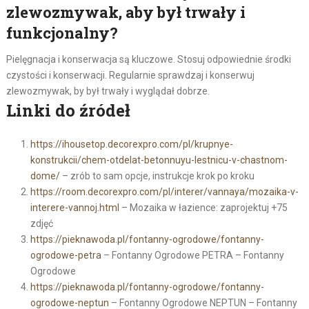
zlewozmywak, aby był trwały i
funkcjonalny?
Pielęgnacja i konserwacja są kluczowe. Stosuj odpowiednie środki
czystości i konserwacji. Regularnie sprawdzaj i konserwuj
zlewozmywak, by był trwały i wyglądał dobrze.
Linki do źródeł
https://ihousetop.decorexpro.com/pl/krupnye-
konstrukcii/chem-otdelat-betonnuyu-lestnicu-v-chastnom-
dome/
– zrób to sam opcje, instrukcje krok po kroku
https://room.decorexpro.com/pl/interer/vannaya/mozaika-v-
interere-vannoj.html
– Mozaika w łazience: zaprojektuj +75
zdjęć
https://pieknawoda.pl/fontanny-ogrodowe/fontanny-
ogrodowe-petra
– Fontanny Ogrodowe PETRA – Fontanny
Ogrodowe
https://pieknawoda.pl/fontanny-ogrodowe/fontanny-
ogrodowe-neptun
– Fontanny Ogrodowe NEPTUN – Fontanny