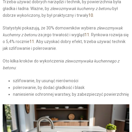
Trzeba używać dobrych narzędzi i technik, by powierzchnia była
gładka i ładna. Ważne, by
zlewozmywak kuchenny z betonu
był
dobrze wykończony, by był praktyczny i trwały
10
.
Statystyki pokazują, że 30% domowników wybiera
zlewozmywak
kuchenny z betonu
za jego trwałość i wygląd
11
. Rynkowa rozwija się
o 5,4% rocznie
11
. Aby uzyskać dobry efekt, trzeba używać technik
jak szlifowanie i polerowanie.
Oto kilka kroków do wykończenia
zlewozmywaka kuchennego z
betonu
:
szlifowanie, by usunąć nierówności
polerowanie, by dodać gładkość i blask
naniesienie ochronnej warstwy, by zabezpieczyć powierzchnię