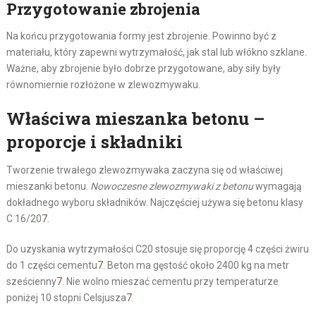
Przygotowanie zbrojenia
Na końcu przygotowania formy jest zbrojenie. Powinno być z
materiału, który zapewni wytrzymałość, jak stal lub włókno szklane.
Ważne, aby zbrojenie było dobrze przygotowane, aby siły były
równomiernie rozłożone w zlewozmywaku.
Właściwa mieszanka betonu –
proporcje i składniki
Tworzenie trwałego zlewozmywaka zaczyna się od właściwej
mieszanki betonu.
Nowoczesne zlewozmywaki z betonu
wymagają
dokładnego wyboru składników. Najczęściej używa się betonu klasy
C 16/20
7
.
Do uzyskania wytrzymałości C20 stosuje się proporcję 4 części żwiru
do 1 części cementu
7
. Beton ma gęstość około 2400 kg na metr
sześcienny
7
. Nie wolno mieszać cementu przy temperaturze
poniżej 10 stopni Celsjusza
7
.