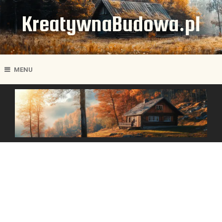
KreatywnaBudowa.pl
MENU