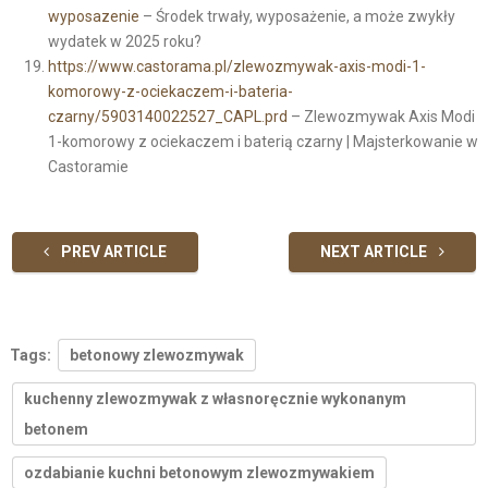
wyposazenie
– Środek trwały, wyposażenie, a może zwykły
wydatek w 2025 roku?
https://www.castorama.pl/zlewozmywak-axis-modi-1-
komorowy-z-ociekaczem-i-bateria-
czarny/5903140022527_CAPL.prd
– Zlewozmywak Axis Modi
1-komorowy z ociekaczem i baterią czarny | Majsterkowanie w
Castoramie
PREV ARTICLE
NEXT ARTICLE
Tags:
betonowy zlewozmywak
kuchenny zlewozmywak z własnoręcznie wykonanym
betonem
ozdabianie kuchni betonowym zlewozmywakiem