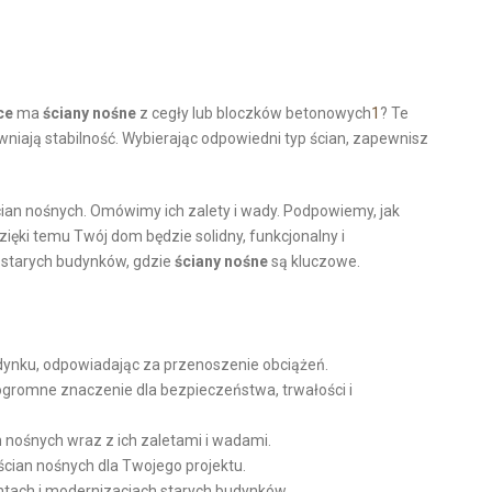
ce
ma
ściany nośne
z cegły lub bloczków betonowych
1
? Te
niają stabilność. Wybierając odpowiedni typ ścian, zapewnisz
ian nośnych. Omówimy ich zalety i wady. Podpowiemy, jak
ięki temu Twój dom będzie solidny, funkcjonalny i
starych budynków, gdzie
ściany nośne
są kluczowe.
ynku, odpowiadając za przenoszenie obciążeń.
gromne znaczenie dla bezpieczeństwa, trwałości i
 nośnych wraz z ich zaletami i wadami.
ścian nośnych dla Twojego projektu.
ntach i modernizacjach starych budynków.