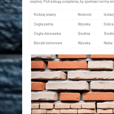
cieplnej. Potrzebują ocieplenia, by spełniać normy 
Rodzaj ściany
Nośność
Izolac
Cegła pełna
Wysoka
Dobra
Cegła dziurawka
Średnia
Średn
Bloczki betonowe
Wysoka
Niska