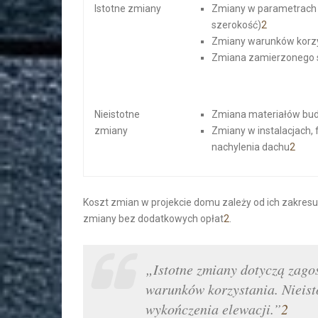
Istotne zmiany
Zmiany w parametrach b
szerokość)
2
Zmiany warunków korzy
Zmiana zamierzonego 
Nieistotne
Zmiana materiałów bud
zmiany
Zmiany w instalacjach, 
nachylenia dachu
2
Koszt zmian w projekcie domu zależy od ich zakresu 
zmiany bez dodatkowych opłat
2
.
„Istotne zmiany dotyczą zag
warunków korzystania. Nieist
wykończenia elewacji.”
2