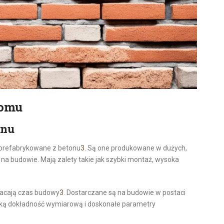
domu
onu
 prefabrykowane z betonu
3
. Są one produkowane w dużych,
a budowie. Mają zalety takie jak szybki montaż, wysoka
racają czas budowy
3
. Dostarczane są na budowie w postaci
soką dokładność wymiarową i doskonałe parametry