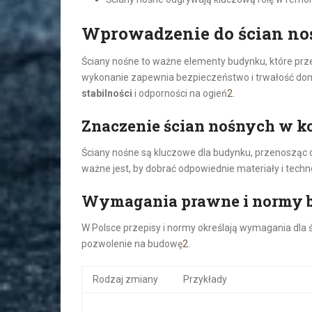
Wprowadzenie do ścian n
Ściany nośne to ważne elementy budynku, które pr
wykonanie zapewnia bezpieczeństwo i trwałość do
stabilności
i odporności na ogień
2
.
Znaczenie ścian nośnych w k
Ściany nośne są kluczowe dla budynku, przenosząc 
ważne jest, by dobrać odpowiednie materiały i techn
Wymagania prawne i normy b
W Polsce przepisy i normy określają wymagania dla 
pozwolenie na budowę
2
.
Rodzaj zmiany
Przykłady