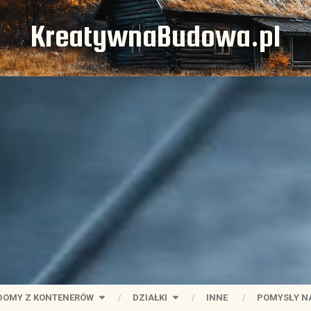
KreatywnaBudowa.pl
DOMY Z KONTENERÓW
DZIAŁKI
INNE
POMYSŁY N