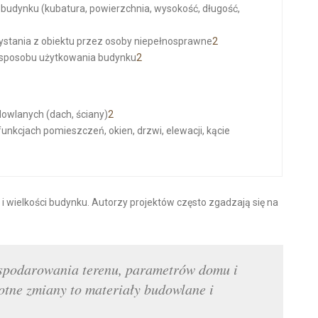
udynku (kubatura, powierzchnia, wysokość, długość,
stania z obiektu przez osoby niepełnosprawne
2
sposobu użytkowania budynku
2
owlanych (dach, ściany)
2
funkcjach pomieszczeń, okien, drzwi, elewacji, kącie
i wielkości budynku. Autorzy projektów często zgadzają się na
ospodarowania terenu, parametrów domu i
otne zmiany to materiały budowlane i