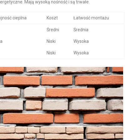
energetyczne. Mają wysoką nośność i są trwałe.
yjność cieplna
Koszt
Łatwość montażu
Średni
Średnia
ia
Niski
Wysoka
Niski
Wysoka