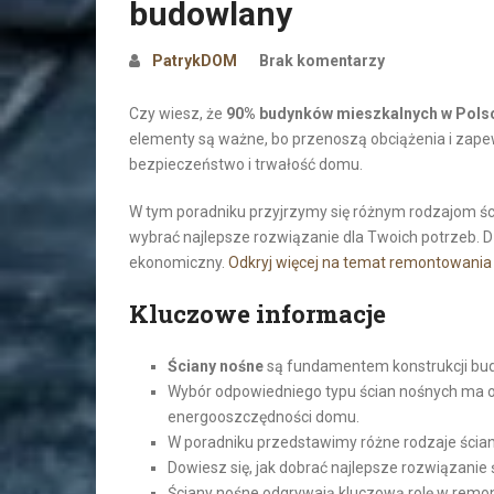
budowlany
PatrykDOM
Brak komentarzy
Czy wiesz, że
90% budynków mieszkalnych w Pols
elementy są ważne, bo przenoszą obciążenia i zapew
bezpieczeństwo i trwałość domu.
W tym poradniku przyjrzymy się różnym rodzajom śc
wybrać najlepsze rozwiązanie dla Twoich potrzeb. Dz
ekonomiczny.
Odkryj więcej na temat remontowania
Kluczowe informacje
Ściany nośne
są fundamentem konstrukcji bud
Wybór odpowiedniego typu ścian nośnych ma o
energooszczędności domu.
W poradniku przedstawimy różne rodzaje ścian
Dowiesz się, jak dobrać najlepsze rozwiązanie 
Ściany nośne odgrywają kluczową rolę w remo