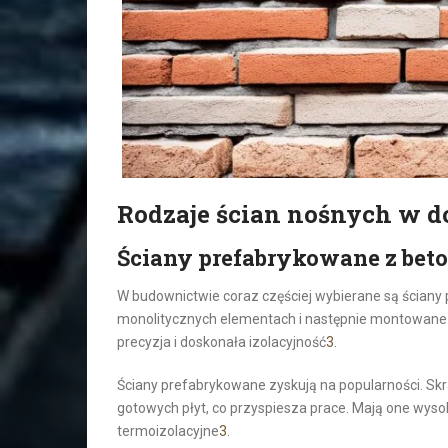
Rodzaje ścian nośnych w 
Ściany prefabrykowane z bet
W budownictwie coraz częściej wybierane są ściany
monolitycznych elementach i następnie montowane n
precyzja i doskonała izolacyjność
3
.
Ściany prefabrykowane zyskują na popularności. Sk
gotowych płyt, co przyspiesza prace. Mają one wy
termoizolacyjne
3
.