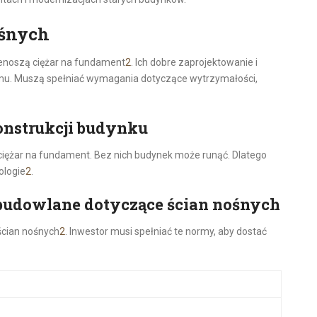
ośnych
zenoszą ciężar na fundament
2
. Ich dobre zaprojektowanie i
mu. Muszą spełniać wymagania dotyczące wytrzymałości,
onstrukcji budynku
ciężar na fundament. Bez nich budynek może runąć. Dlatego
ologie
2
.
udowlane dotyczące ścian nośnych
ścian nośnych
2
. Inwestor musi spełniać te normy, aby dostać