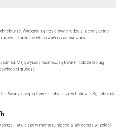
itekturze. Wyróżnia się trzy główne rodzaje: z cegły pełnej,
h ma swoje unikalne właściwości i zastosowania.
iązanie
3
. Mają wysoką nośność, są trwałe i dobrze izolują
owiedniej grubości.
ar. Ściany z niej są tańsze i łatwiejsze w budowie. Są dobre dla
ch
ańsze i łatwiejsze w montażu niż cegła, ale gorsze w izolacji