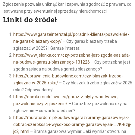
Zgłoszenie pozwala uniknąć kar i zapewnia zgodność z prawem, co
jest ważne przy ewentualnej sprzedaży nieruchomości.
Linki do źródeł
https://www.garazeinterstal.pl/poradnik-klienta/pozwolenie-
na-garaz-blaszany-copy/
– Czy garaż blaszany trzeba
zgłaszać w 2025? | Garaże Interstal
https://www.jelonka.com/czy-potrzebna-jest-zgoda-sasiada-
na-budowe-garazu-blaszanego-131226
– Czy potrzebna jest
zgoda sąsiada na budowę garażu blaszanego?
https://uprawnienia-budowlane.com/czy-blaszak-trzeba-
zglaszac-w-2025-roku/
– Czy blaszak trzeba zgłaszać w 2025
roku? Odpowiadamy!
https://domki-modulowe.eu/garaz-z-plyty-warstwowej-
pozwolenie-czy-zgloszenie/
– Garaż bez pozwolenia czy na
zgłoszenie – co warto wiedzieć?
https://muratordom.pl/budowa/garaz/bramy-garazowe-jak-
dobrac-szerokosc-i-wysokosc-bramy-garazowej-aa-Li7K-Bzjj-
jc2j.html
– Brama garażowa wymiar. Jaki wymiar otworu na