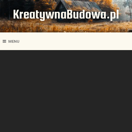
KreatywnaBudowa.pl
MENU