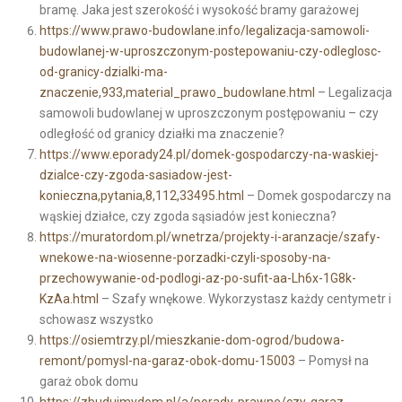
bramę. Jaka jest szerokość i wysokość bramy garażowej
https://www.prawo-budowlane.info/legalizacja-samowoli-
budowlanej-w-uproszczonym-postepowaniu-czy-odleglosc-
od-granicy-dzialki-ma-
znaczenie,933,material_prawo_budowlane.html
– Legalizacja
samowoli budowlanej w uproszczonym postępowaniu – czy
odległość od granicy działki ma znaczenie?
https://www.eporady24.pl/domek-gospodarczy-na-waskiej-
dzialce-czy-zgoda-sasiadow-jest-
konieczna,pytania,8,112,33495.html
– Domek gospodarczy na
wąskiej działce, czy zgoda sąsiadów jest konieczna?
https://muratordom.pl/wnetrza/projekty-i-aranzacje/szafy-
wnekowe-na-wiosenne-porzadki-czyli-sposoby-na-
przechowywanie-od-podlogi-az-po-sufit-aa-Lh6x-1G8k-
KzAa.html
– Szafy wnękowe. Wykorzystasz każdy centymetr i
schowasz wszystko
https://osiemtrzy.pl/mieszkanie-dom-ogrod/budowa-
remont/pomysl-na-garaz-obok-domu-15003
– Pomysł na
garaż obok domu