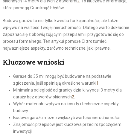
okiennych i 4 metry dla tych z otworami
2
. To kluczowe informacje,
które pomogą Ci uniknąć błędów.
Budowa garażu to nie tylko kwestia funkcjonalności, ale także
wpływu na wartość Twojej nieruchomości. Dlatego warto dokładnie
zapoznać się z obowiązującymi przepisami i przygotować się do
procesu formalnego. Ten artykuł pomoże Ci zrozumieć
najważniejsze aspekty, zarówno techniczne, jak i prawne.
Kluczowe wnioski
Garaże do 35 m² mogą być budowane na podstawie
zgłoszenia, jeśli spełniają określone warunki
1
.
Minimalna odległość od granicy działki wynosi 3 metry dla
garaży bez otworów okiennych
2
.
Wybór materiału wpływa na koszty i techniczne aspekty
budowy.
Budowa garażu może zwiększyć wartość nieruchomości.
Znajomość przepisów jest kluczowa przed rozpoczęciem
inwestycji.