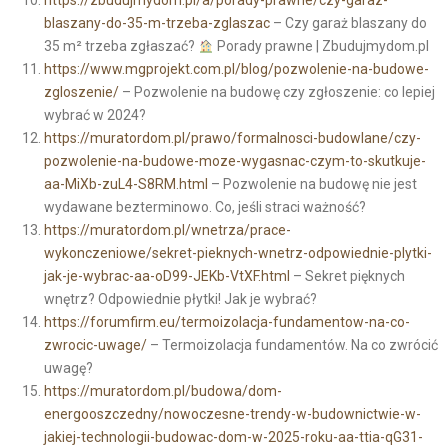
https://zbudujmydom.pl/a/porady-prawne/czy-garaz-
blaszany-do-35-m-trzeba-zglaszac
– Czy garaż blaszany do
35 m² trzeba zgłaszać?
Porady prawne | Zbudujmydom.pl
https://www.mgprojekt.com.pl/blog/pozwolenie-na-budowe-
zgloszenie/
– Pozwolenie na budowę czy zgłoszenie: co lepiej
wybrać w 2024?
https://muratordom.pl/prawo/formalnosci-budowlane/czy-
pozwolenie-na-budowe-moze-wygasnac-czym-to-skutkuje-
aa-MiXb-zuL4-S8RM.html
– Pozwolenie na budowę nie jest
wydawane bezterminowo. Co, jeśli straci ważność?
https://muratordom.pl/wnetrza/prace-
wykonczeniowe/sekret-pieknych-wnetrz-odpowiednie-plytki-
jak-je-wybrac-aa-oD99-JEKb-VtXF.html
– Sekret pięknych
wnętrz? Odpowiednie płytki! Jak je wybrać?
https://forumfirm.eu/termoizolacja-fundamentow-na-co-
zwrocic-uwage/
– Termoizolacja fundamentów. Na co zwrócić
uwagę?
https://muratordom.pl/budowa/dom-
energooszczedny/nowoczesne-trendy-w-budownictwie-w-
jakiej-technologii-budowac-dom-w-2025-roku-aa-ttia-qG31-