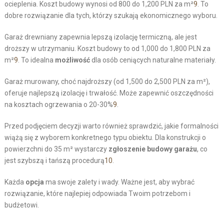
ocieplenia. Koszt budowy wynosi od 800 do 1,200 PLN za m²
9
. To
dobre rozwiązanie dla tych, którzy szukają ekonomicznego wyboru.
Garaż drewniany zapewnia lepszą izolację termiczną, ale jest
droższy w utrzymaniu. Koszt budowy to od 1,000 do 1,800 PLN za
m²
9
. To idealna
możliwość
dla osób ceniących naturalne materiały.
Garaż murowany, choć najdroższy (od 1,500 do 2,500 PLN za m²),
oferuje najlepszą izolację i trwałość. Może zapewnić oszczędności
na kosztach ogrzewania o 20-30%
9
.
Przed podjęciem decyzji warto również sprawdzić, jakie formalności
wiążą się z wyborem konkretnego typu obiektu. Dla konstrukcji o
powierzchni do 35 m² wystarczy
zgłoszenie budowy garażu
, co
jest szybszą i tańszą procedurą
10
.
Każda
opcja
ma swoje zalety i wady. Ważne jest, aby wybrać
rozwiązanie, które najlepiej odpowiada Twoim potrzebom i
budżetowi.