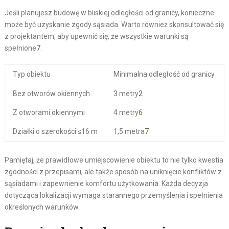
Jeśli planujesz budowę w bliskiej odległości od granicy, konieczne
może być uzyskanie zgody sąsiada. Warto również skonsultować się
z projektantem, aby upewnić się, że wszystkie warunki są
spełnione
7
.
Typ obiektu
Minimalna odległość od granicy
Bez otworów okiennych
3 metry
2
Z otworami okiennymi
4 metry
6
Działki o szerokości ≤16 m
1,5 metra
7
Pamiętaj, że prawidłowe umiejscowienie obiektu to nie tylko kwestia
zgodności z przepisami, ale także sposób na uniknięcie konfliktów z
sąsiadami i zapewnienie komfortu użytkowania. Każda decyzja
dotycząca lokalizacji wymaga starannego przemyślenia i spełnienia
określonych warunków.