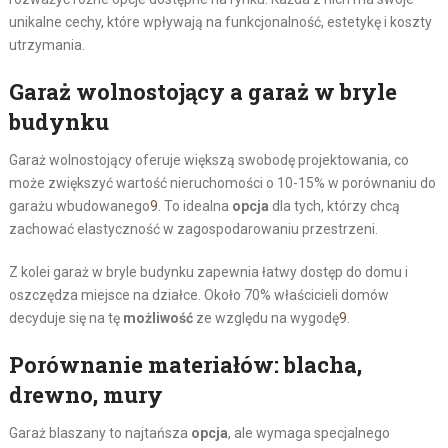
unikalne cechy, które wpływają na funkcjonalność, estetykę i koszty
utrzymania.
Garaż wolnostojący a garaż w bryle
budynku
Garaż wolnostojący oferuje większą swobodę projektowania, co
może zwiększyć wartość nieruchomości o 10-15% w porównaniu do
garażu wbudowanego
9
. To idealna
opcja
dla tych, którzy chcą
zachować elastyczność w zagospodarowaniu przestrzeni.
Z kolei garaż w bryle budynku zapewnia łatwy dostęp do domu i
oszczędza miejsce na działce. Około 70% właścicieli domów
decyduje się na tę
możliwość
ze względu na wygodę
9
.
Porównanie materiałów: blacha,
drewno, mury
Garaż blaszany to najtańsza
opcja
, ale wymaga specjalnego