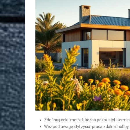
Zdefiniuj cele: metraż, liczba pokoi, styl i termi
Weź pod uwagę styl życia: praca zdalna, hobby, 