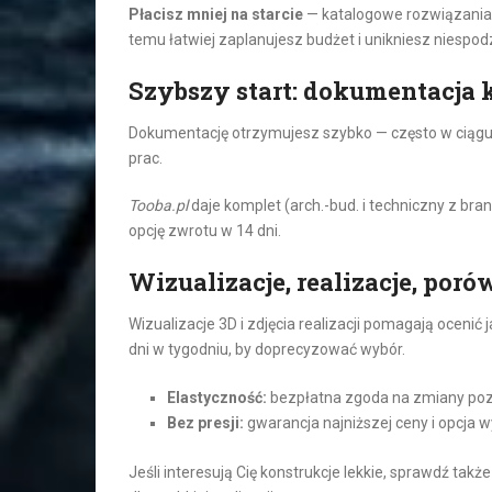
Płacisz mniej na starcie
— katalogowe rozwiązania m
temu łatwiej zaplanujesz budżet i unikniesz niespod
Szybszy start: dokumentacja 
Dokumentację otrzymujesz szybko — często w ciągu ki
prac.
Tooba.pl
daje komplet (arch.-bud. i techniczny z br
opcję zwrotu w 14 dni.
Wizualizacje, realizacje, po
Wizualizacje 3D i zdjęcia realizacji pomagają ocen
dni w tygodniu, by doprecyzować wybór.
Elastyczność:
bezpłatna zgoda na zmiany pozw
Bez presji:
gwarancja najniższej ceny i opcja w
Jeśli interesują Cię konstrukcje lekkie, sprawdź takż