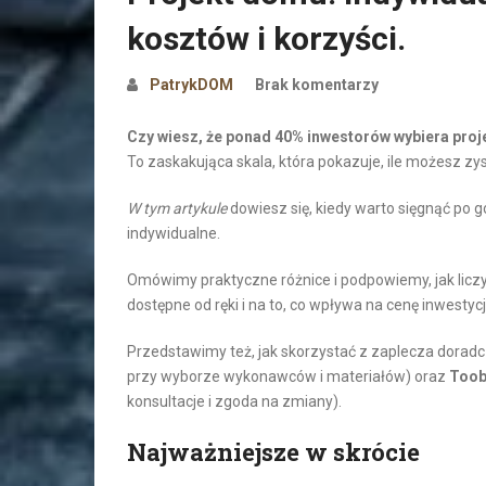
kosztów i korzyści.
PatrykDOM
Brak komentarzy
Czy wiesz, że ponad 40% inwestorów wybiera proje
To zaskakująca skala, która pokazuje, ile możesz zy
W tym artykule
dowiesz się, kiedy warto sięgnąć po 
indywidualne.
Omówimy praktyczne różnice i podpowiemy, jak licz
dostępne od ręki i na to, co wpływa na cenę inwestycji
Przedstawimy też, jak skorzystać z zaplecza dorad
przy wyborze wykonawców i materiałów) oraz
Toob
konsultacje i zgoda na zmiany).
Najważniejsze w skrócie