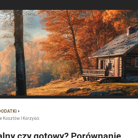
DODATKI
 Kosztów I Korzyści.
alny czy gotowy? Porównanie