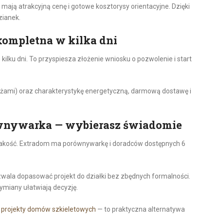
ają atrakcyjną cenę i gotowe kosztorysy orientacyjne. Dzięki
zianek.
kompletna w kilka dni
lku dni. To przyspiesza złożenie wniosku o pozwolenie i start
anżami) oraz charakterystykę energetyczną, darmową dostawę i
równywarka — wybierasz świadomie
ić jakość. Extradom ma porównywarkę i doradców dostępnych 6
ala dopasować projekt do działki bez zbędnych formalności.
ymiany ułatwiają decyzję.
e
projekty domów szkieletowych
— to praktyczna alternatywa