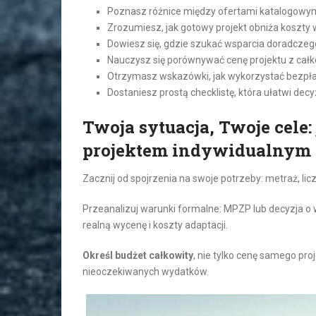
Poznasz różnice między ofertami katalogowym
Zrozumiesz, jak gotowy projekt obniża koszty w
Dowiesz się, gdzie szukać wsparcia doradczego
Nauczysz się porównywać cenę projektu z całk
Otrzymasz wskazówki, jak wykorzystać bezpłat
Dostaniesz prostą checklistę, która ułatwi decy
Twoja sytuacja, Twoje cele
projektem indywidualnym
Zacznij od spojrzenia na swoje potrzeby: metraż, liczb
Przeanalizuj warunki formalne: MPZP lub decyzja o
realną wycenę i koszty adaptacji.
Określ budżet całkowity
, nie tylko cenę samego pro
nieoczekiwanych wydatków.