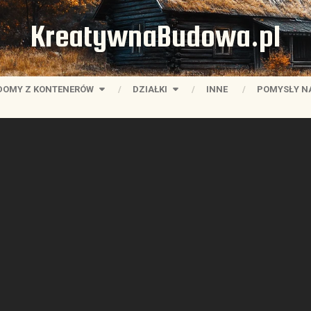
KreatywnaBudowa.pl
DOMY Z KONTENERÓW
DZIAŁKI
INNE
POMYSŁY N