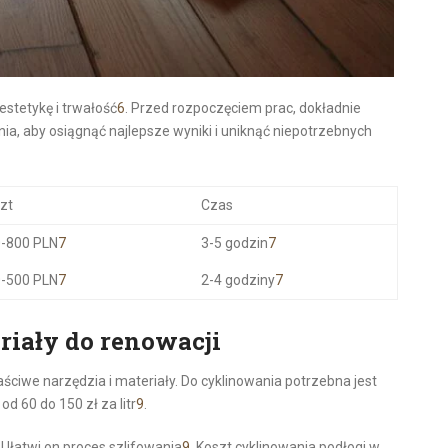
estetykę i trwałość
6
. Przed rozpoczęciem prac, dokładnie
a, aby osiągnąć najlepsze wyniki i uniknąć niepotrzebnych
zt
Czas
-800 PLN
7
3-5 godzin
7
-500 PLN
7
2-4 godziny
7
riały do renowacji
ściwe narzędzia i materiały. Do cyklinowania potrzebna jest
 od 60 do 150 zł za litr
9
.
 Ułatwi on proces szlifowania
9
. Koszt cyklinowania podłogi w