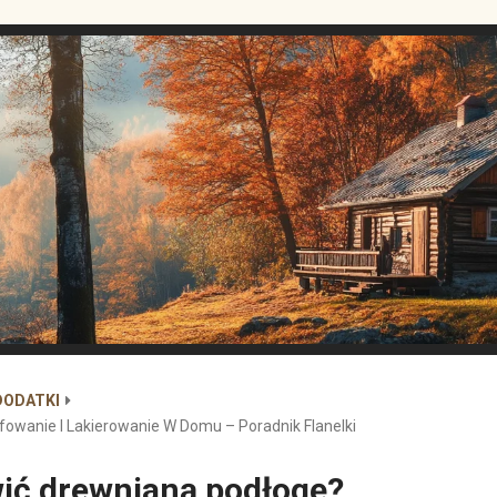
DODATKI
owanie I Lakierowanie W Domu – Poradnik Flanelki
ić drewnianą podłogę?