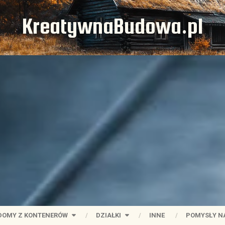
KreatywnaBudowa.pl
DOMY Z KONTENERÓW
DZIAŁKI
INNE
POMYSŁY N