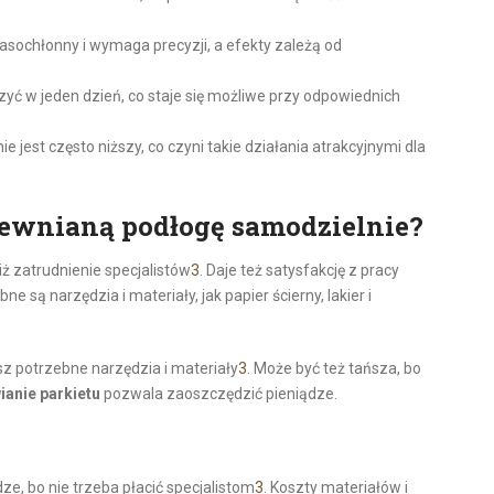
zasochłonny i wymaga precyzji, a efekty zależą od
 w jeden dzień, co staje się możliwe przy odpowiednich
 jest często niższy, co czyni takie działania atrakcyjnymi dla
.
rewnianą podłogę samodzielnie?
ż zatrudnienie specjalistów
3
. Daje też satysfakcję z pracy
 są narzędzia i materiały, jak papier ścierny, lakier i
asz potrzebne narzędzia i materiały
3
. Może być też tańsza, bo
anie parkietu
pozwala zaoszczędzić pieniądze.
e, bo nie trzeba płacić specjalistom
3
. Koszty materiałów i