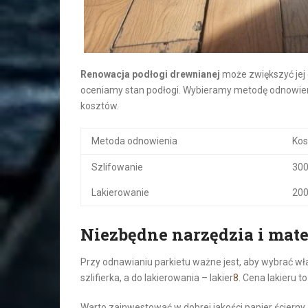
Renowacja podłogi drewnianej
może zwiększyć jej 
oceniamy stan podłogi. Wybieramy metodę odnowieni
kosztów.
Metoda odnowienia
Kos
Szlifowanie
300
Lakierowanie
200
Niezbędne narzędzia i mate
Przy odnawianiu parkietu ważne jest, aby wybrać wła
szlifierka, a do lakierowania – lakier
8
. Cena lakieru to
Warto zainwestować w dobrej jakości papier ścierny.