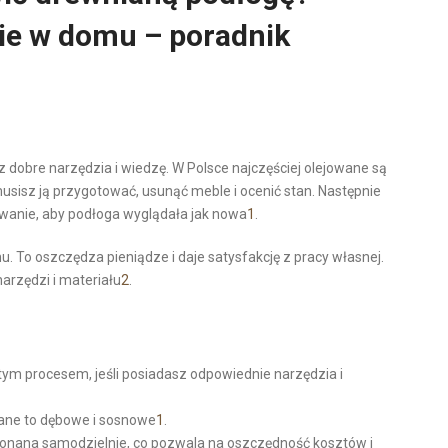
nie w domu – poradnik
z dobre narzędzia i wiedzę. W Polsce najczęściej olejowane są
usisz ją przygotować, usunąć meble i ocenić stan. Następnie
rowanie, aby podłoga wyglądała jak nowa
1
.
 To oszczędza pieniądze i daje satysfakcję z pracy własnej.
narzędzi i materiału
2
.
ym procesem, jeśli posiadasz odpowiednie narzędzia i
wane to dębowe i sosnowe
1
.
nana samodzielnie, co pozwala na oszczędność kosztów i