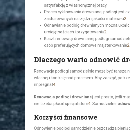
satysfakcję z własnoręcznej pracy.
Proces cyklinowania drewnianej podłogi jest c
zastosowanych narzędzi i jakości materiału
2
.
Odnawianie podłóg drewnianych można ukończyć
umiejętnościach i przygotowaniu
2
.
Koszt renowacji drewnianej podłogi samodzielnie
osób preferujących domowe majsterkowanie
2
Dlaczego warto odnowić d
Renowacja podłogi samodzielnie może być tańsza ni
własnej i kontrolę nad procesem. Aby zacząć, potrzebne
impregnat
4
.
Renowacja podłogi drewnianej
jest prosta, jeśli m
nie trzeba płacić specjalistom
4
. Samodzielne
odnawi
Korzyści finansowe
Odnowienie podłogi samodzielnie oszczędza pieniądz