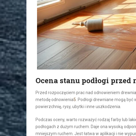
Ocena stanu podłogi przed 
Przed rozpoczęciem prac nad odnowieniem drewniane
metodę odnowienia
5
. Podłogi drewniane mogą być 
powierzchnię, rysy, ubytki i inne uszkodzenia.
Podczas oceny, warto rozważyć rodzaj farby lub laki
podłogach z dużym ruchem. Daje ona wysoką odpor
mniejszym ruchem. Jest łatwa w aplikacji i nie wy