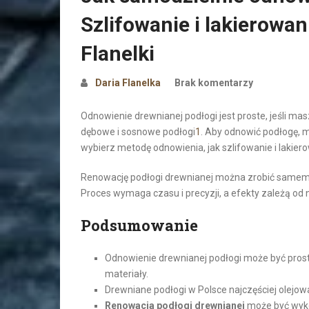
Szlifowanie i lakierowa
Flanelki
Daria Flanelka
Brak komentarzy
Odnowienie drewnianej podłogi jest proste, jeśli mas
dębowe i sosnowe podłogi
1
. Aby odnowić podłogę, m
wybierz metodę odnowienia, jak szlifowanie i lakie
Renowację podłogi drewnianej można zrobić samemu.
Proces wymaga czasu i precyzji, a efekty zależą od 
Podsumowanie
Odnowienie drewnianej podłogi może być prost
materiały.
Drewniane podłogi w Polsce najczęściej olejo
Renowacja podłogi drewnianej
może być wyko