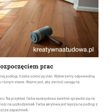
rozpoczęciem prac
j podłogi, trzeba ocenić jej stan. Wybierzemy odpowiednią
w różnym stanie. Ważne jest, aby zwrócić uwagę na
eru. Na przykład, farba epoksydowa świetnie sprawdzi się na
ność na uszkodzenia
6
. Farba akrylowa jest lepsza na podłogi z
puszcza zapachów
6
.