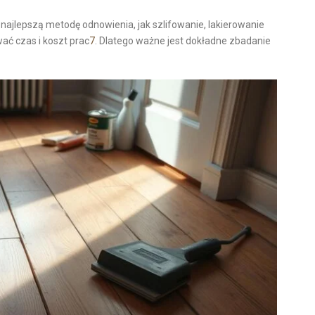
najlepszą metodę odnowienia, jak szlifowanie, lakierowanie
ać czas i koszt prac
7
. Dlatego ważne jest dokładne zbadanie