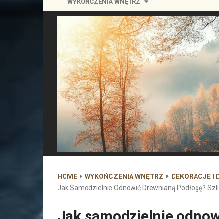
WYKOŃCZENIA WNĘTRZ
HOME
WYKOŃCZENIA WNĘTRZ
DEKORACJE I 
Jak Samodzielnie Odnowić Drewnianą Podłogę? Szlif
Jak samodzielnie odnow