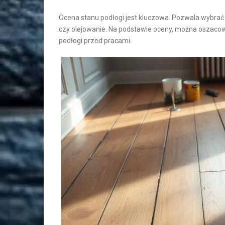
Ocena stanu podłogi jest kluczowa. Pozwala wybrać 
czy olejowanie. Na podstawie oceny, można oszacow
podłogi przed pracami.