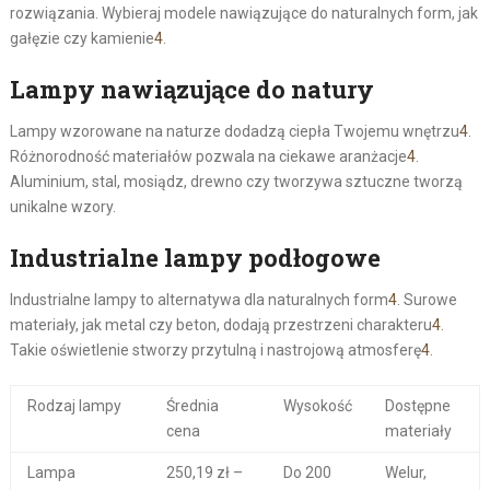
rozwiązania. Wybieraj modele nawiązujące do naturalnych form, jak
gałęzie czy kamienie
4
.
Lampy nawiązujące do natury
Lampy wzorowane na naturze dodadzą ciepła Twojemu wnętrzu
4
.
Różnorodność materiałów pozwala na ciekawe aranżacje
4
.
Aluminium, stal, mosiądz, drewno czy tworzywa sztuczne tworzą
unikalne wzory.
Industrialne lampy podłogowe
Industrialne lampy to alternatywa dla naturalnych form
4
. Surowe
materiały, jak metal czy beton, dodają przestrzeni charakteru
4
.
Takie oświetlenie stworzy przytulną i nastrojową atmosferę
4
.
Rodzaj lampy
Średnia
Wysokość
Dostępne
cena
materiały
Lampa
250,19 zł –
Do 200
Welur,