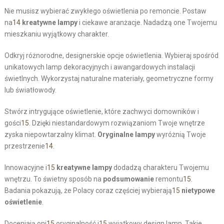
Nie musisz wybierać zwykłego oświetlenia po remoncie. Postaw
na
14
kreatywne lampy
i ciekawe aranżacje. Nadadzą one Twojemu
mieszkaniu wyjątkowy charakter.
Odkryj różnorodne, designerskie opcje oświetlenia. Wybieraj spośród
unikatowych lamp dekoracyjnych i awangardowych instalacji
świetlnych. Wykorzystaj naturalne materiały, geometryczne formy
lub światłowody.
Stwórz intrygujące oświetlenie, które zachwyci domowników i
gości
15
. Dzięki niestandardowym rozwiązaniom Twoje wnętrze
zyska niepowtarzalny klimat.
Oryginalne lampy
wyróżnią Twoje
przestrzenie
14
.
Innowacyjne i
15
kreatywne lampy
dodadzą charakteru Twojemu
wnętrzu. To świetny sposób na
podsumowanie
remontu
15
.
Badania pokazują, że Polacy coraz częściej wybierają
15
nietypowe
oświetlenie
.
Doceniają oni
15
oryginalność i
15
wyjątkowy design lamp. Takie