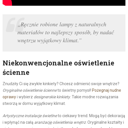
„Ręcznie robione lampy z naturalnych
materiałów to najlepszy sposób, by nadać
wnętrzu wyjątkowy klimat.”
Niekonwencjonalne oświetlenie
ścienne
Znudziły Ci się zwykłe kinkiety? Chcesz odmienić swoje wnętrze?
Oryginalne oświetlenie ścienne
to świetny pomysł!
Pożegnaj nudne
oprawy
i wybierz
designerskie kinkiety
. Takie modne rozwiązania
stworzą w domu wyjątkowy klimat.
Artystyczne instalacje świetlne
to ciekawy trend. Mogą być dekoracją
i wpłynąć na całą
aranżację oświetlenia wnętrz
. Oryginalne kształty i