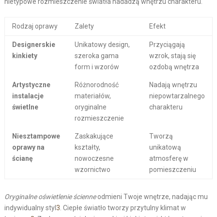
nietypowe rozmieszczenie światła nadadzą wnętrzu charakteru.
Rodzaj oprawy
Zalety
Efekt
Designerskie
Unikatowy design,
Przyciągają
kinkiety
szeroka gama
wzrok, stają się
form i wzorów
ozdobą wnętrza
Artystyczne
Różnorodność
Nadają wnętrzu
instalacje
materiałów,
niepowtarzalnego
świetlne
oryginalne
charakteru
rozmieszczenie
Niesztampowe
Zaskakujące
Tworzą
oprawy na
kształty,
unikatową
ścianę
nowoczesne
atmosferę w
wzornictwo
pomieszczeniu
Oryginalne oświetlenie ścienne
odmieni Twoje wnętrze, nadając mu
indywidualny styl
3
. Ciepłe światło tworzy przytulny klimat w