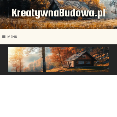
KreatywnaBudowa.pl
MENU