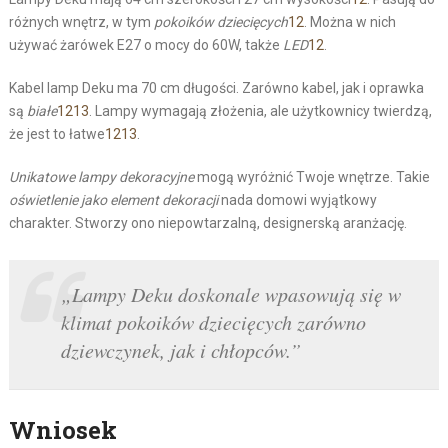
różnych wnętrz, w tym
pokoików dziecięcych
12
. Można w nich
używać żarówek E27 o mocy do 60W, także
LED
12
.
Kabel lamp Deku ma 70 cm długości. Zarówno kabel, jak i oprawka
są
białe
12
13
. Lampy wymagają złożenia, ale użytkownicy twierdzą,
że jest to łatwe
12
13
.
Unikatowe lampy dekoracyjne
mogą wyróżnić Twoje wnętrze. Takie
oświetlenie jako element dekoracji
nada domowi wyjątkowy
charakter. Stworzy ono niepowtarzalną, designerską aranżację.
„Lampy Deku doskonale wpasowują się w
klimat pokoików dziecięcych zarówno
dziewczynek, jak i chłopców.”
Wniosek