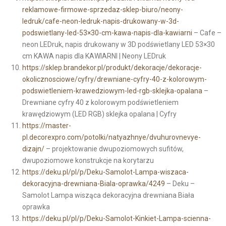
reklamowe-firmowe-sprzedaz-sklep-biuro/neony-
ledruk/cafe-neon-ledruk-napis-drukowany-w-3d-
podswietlany-led-53×30-cm-kawa-napis-dla-kawiarni
– Cafe –
neon LEDruk, napis drukowany w 3D podświetlany LED 53×30
cm KAWA napis dla KAWIARNI | Neony LEDruk
https://sklep.brandekor.pl/produkt/dekoracje/dekoracje-
okolicznosciowe/cyfry/drewniane-cyfry-40-z-kolorowym-
podswietleniem-krawedziowym-led-rgb-sklejka-opalana
–
Drewniane cyfry 40 z kolorowym podświetleniem
krawędziowym (LED RGB) sklejka opalana | Cyfry
https://master-
pl.decorexpro.com/potolki/natyazhnye/dvuhurovnevye-
dizajn/
– projektowanie dwupoziomowych sufitów,
dwupoziomowe konstrukcje na korytarzu
https://deku.pl/pl/p/Deku-Samolot-Lampa-wiszaca-
dekoracyjna-drewniana-Biala-oprawka/4249
– Deku –
Samolot Lampa wisząca dekoracyjna drewniana Biała
oprawka
https://deku.pl/pl/p/Deku-Samolot-Kinkiet-Lampa-scienna-