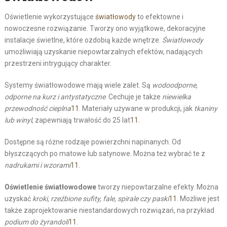
Oświetlenie wykorzystujące
światłowody
to efektowne i
nowoczesne rozwiązanie. Tworzy ono wyjątkowe, dekoracyjne
instalacje świetlne, które ozdobią każde wnętrze.
Światłowody
umożliwiają uzyskanie niepowtarzalnych efektów, nadających
przestrzeni intrygujący charakter.
Systemy światłowodowe mają wiele zalet. Są
wodoodporne,
odporne na kurz i antystatyczne
. Cechuje je także
niewielka
przewodność cieplna
11
. Materiały używane w produkcji, jak
tkaniny
lub winyl
, zapewniają trwałość do 25 lat
11
.
Dostępne są różne rodzaje powierzchni napinanych. Od
błyszczących po matowe lub satynowe. Można też wybrać te z
nadrukami i wzorami
11
.
Oświetlenie światłowodowe
tworzy niepowtarzalne efekty. Można
uzyskać
kroki, rzeźbione sufity, fale, spirale czy paski
11
. Możliwe jest
także zaprojektowanie niestandardowych rozwiązań, na przykład
podium do żyrandoli
11
.