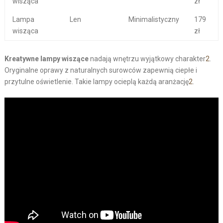
wisząca
zł
Lampa
Len
Minimalistyczny
179
wisząca
zł
Kreatywne lampy wiszące
nadają wnętrzu wyjątkowy charakter
2
.
Oryginalne oprawy z naturalnych surowców zapewnią ciepłe i
przytulne oświetlenie. Takie lampy ocieplą każdą aranżację
2
.