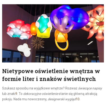
Nietypowe oświetlenie wnętrza w
formie liter i znaków świetlnych
Szukasz sposobu na wyjątkowe wnętrze? Rozważ
świecące napisy
lub znaki
9
. To
dekoracyjne oświetlenie
stanie się główną atrakcją
pokoju. Nada mu nowoczesny,
designerski wygląd
10
.