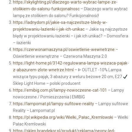
https://skylighting.pl/dlaczego-warto-wybrac-lampe-ze-
stolikiem-do-salonu-funkcjonalnosc
– Dlaczego warto wybrać
lampę ze stolikiem do salonu? Funkcjonalność!
https://ladnydom.pl/jakie-sa-najczestsze-bledy-w-
projektowaniu-lazienki-i-jak-ich-unikac
– Jakie są najczęstsze
błędy w projektowaniu łazienki – i jak ich unikać? – Domosfera
– łazienki
https://czerwonamaszyna.pl/oswietlenie-wewnetrzne
–
Oświetlenie wewnętrzne – Czerwona Maszyna 2.0
https://light-home.pl/3142-regulowana-lampa-wiszaca-pajak-
z-abazurem-zlote-wnetrze.html
– ᐈ OUTLET -10% Lampa
wisząca typu pająk, 3 abażury z weluru beżowe 20 cm, E27
Sklep Light Home – polski producent
https://emibig.com.pl/lampy-nowoczesne-cat-101
– Lampy
nowoczesne / Pomieszczenia | EMIBIG
https://lampomat.pl/lampy-sufitowe-reality
– Lampy sufitowe
Reality – Lampomat.pl
https://pl.wikipedia.org/wiki/Wielki_Pałac_Kremlowski
– Wielki
Pałac Kremlowski
https://sklep.brandekor.pl/produkt/reklama/neony-led-