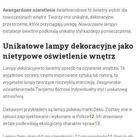
Awangardowe oświetlenie
światłowodowe to świetny wybór dla
nowoczesnych wnętrz. Tworzy ono unikalne, dekoracyjne
przestrzenie, które przyciągają uwagę.
Nowoczesne lampy
i
instalacje świetlne podkreślą unikalny styl każdego pomieszczenia.
Unikatowe lampy dekoracyjne jako
nietypowe oświetlenie wnętrz
Lampy dekoracyjne
to świetny sposób na ożywienie wnętrza. Te
wyjątkowe oprawy, często inspirowane sztuką lub naturą, to
oryginalne lampy
tworzące niezwykłą aranżację.
Designerskie
oświetlenie
nada Twojemu domowi indywidualny styl i
unikatową
atmosferę.
Ciekawym przykładem są lampy polskiej marki Deku. Zostały one w
całości zaprojektowane i wykonane w Polsce
12
. Ich
drewniane
detale podkreślają ekologiczny charakter opraw
13
.
Lampy Deku mają 64 cm szerokości i 27 cm wysokości
12
. Pasują do