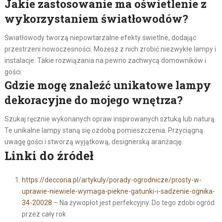
Jakie zastosowanie ma oświetlenie z
wykorzystaniem światłowodów?
Światłowody tworzą niepowtarzalne efekty świetlne, dodając
przestrzeni nowoczesności. Możesz z nich zrobić niezwykłe lampy i
instalacje. Takie rozwiązania na pewno zachwycą domowników i
gości.
Gdzie mogę znaleźć unikatowe lampy
dekoracyjne do mojego wnętrza?
Szukaj ręcznie wykonanych opraw inspirowanych sztuką lub naturą.
Te unikalne lampy staną się ozdobą pomieszczenia. Przyciągną
uwagę gości i stworzą wyjątkową, designerską aranżację.
Linki do źródeł
https://deccoria.pl/artykuly/porady-ogrodnicze/prosty-w-
uprawie-niewiele-wymaga-piekne-gatunki-i-sadzenie-ognika-
34-20028
– Na żywopłot jest perfekcyjny. Do tego zdobi ogród
przez cały rok