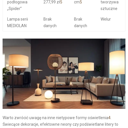
podłogowa
277,99 zł
5
cm
5
tworzywa
„Spider”
sztuczne
Lampa serii
Brak
Brak
Welur
MEDIOLAN
danych
danych
Warto zwrócić uwagę na inne nietypowe formy oświetlenia
4
.
Świecące dekoracje, efektowne neony czy podświetlane litery to