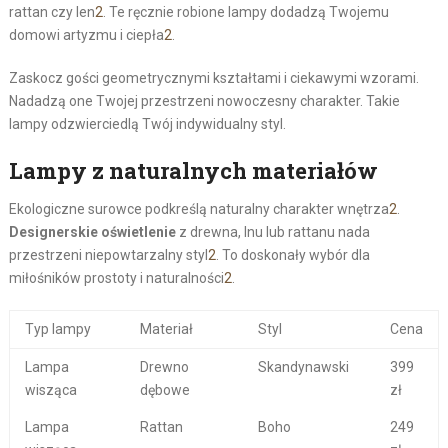
rattan czy len
2
. Te ręcznie robione lampy dodadzą Twojemu
domowi artyzmu i ciepła
2
.
Zaskocz gości geometrycznymi kształtami i ciekawymi wzorami.
Nadadzą one Twojej przestrzeni nowoczesny charakter. Takie
lampy odzwierciedlą Twój indywidualny styl.
Lampy z naturalnych materiałów
Ekologiczne surowce podkreślą naturalny charakter wnętrza
2
.
Designerskie oświetlenie
z drewna, lnu lub rattanu nada
przestrzeni niepowtarzalny styl
2
. To doskonały wybór dla
miłośników prostoty i naturalności
2
.
Typ lampy
Materiał
Styl
Cena
Lampa
Drewno
Skandynawski
399
wisząca
dębowe
zł
Lampa
Rattan
Boho
249