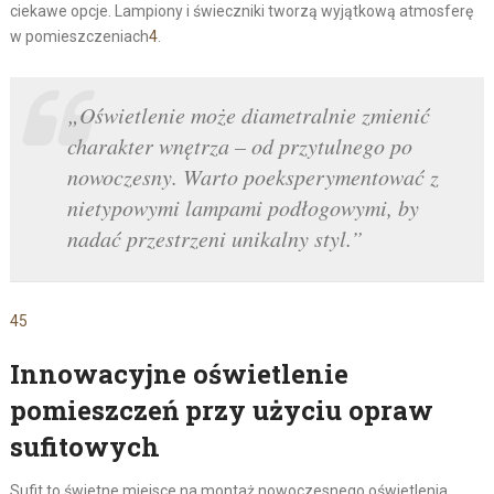
ciekawe opcje. Lampiony i świeczniki tworzą wyjątkową atmosferę
w pomieszczeniach
4
.
„Oświetlenie może diametralnie zmienić
charakter wnętrza – od przytulnego po
nowoczesny. Warto poeksperymentować z
nietypowymi lampami podłogowymi, by
nadać przestrzeni unikalny styl.”
4
5
Innowacyjne oświetlenie
pomieszczeń przy użyciu opraw
sufitowych
Sufit to świetne miejsce na montaż nowoczesnego oświetlenia.