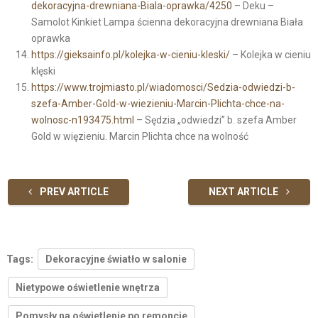
dekoracyjna-drewniana-Biala-oprawka/4250
– Deku –
Samolot Kinkiet Lampa ścienna dekoracyjna drewniana Biała
oprawka
https://gieksainfo.pl/kolejka-w-cieniu-kleski/
– Kolejka w cieniu
klęski
https://www.trojmiasto.pl/wiadomosci/Sedzia-odwiedzi-b-
szefa-Amber-Gold-w-wiezieniu-Marcin-Plichta-chce-na-
wolnosc-n193475.html
– Sędzia „odwiedzi” b. szefa Amber
Gold w więzieniu. Marcin Plichta chce na wolność
PREV ARTICLE
NEXT ARTICLE
Tags:
Dekoracyjne światło w salonie
Nietypowe oświetlenie wnętrza
Pomysły na oświetlenie po remoncie