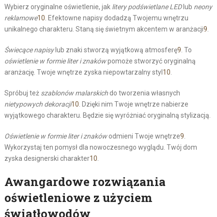
Wybierz oryginalne oświetlenie, jak
litery podświetlane LED
lub
neony
reklamowe
10
. Efektowne napisy dodadzą Twojemu wnętrzu
unikalnego charakteru. Staną się świetnym akcentem w aranżacji
9
.
Świecące napisy
lub znaki stworzą wyjątkową atmosferę
9
. To
oświetlenie w formie liter i znaków
pomoże stworzyć oryginalną
aranżację. Twoje wnętrze zyska niepowtarzalny styl
10
.
Spróbuj też
szablonów malarskich
do tworzenia własnych
nietypowych dekoracji
10
. Dzięki nim Twoje wnętrze nabierze
wyjątkowego charakteru. Będzie się wyróżniać oryginalną stylizacją.
Oświetlenie w formie liter i znaków
odmieni Twoje wnętrze
9
.
Wykorzystaj ten pomysł dla nowoczesnego wyglądu. Twój dom
zyska designerski charakter
10
.
Awangardowe rozwiązania
oświetleniowe z użyciem
światłowodów