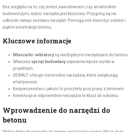
Bez względu na to, czy jesteś zawodowcem, czy amatorskim
budowniczym, wybór narzędzi jest kluczowy. Przygotuj się na
odkrycie całego zestawu narzędzi. Pomogą one stworzyć solidne i
piękne konstrukcje betonu.
Kluczowe informacje
Mieszarki
i
wibratory
są niezbędnymi narzędziami do betonu.
Właściwy
sprzęt budowlany
zapewnia lepsze wyniki w
projektach.
DEWALT oferuje różnorodne narzędzia, które zwiększają
efektywność.
Bezpieczeństwo i jakość to priorytety przy pracy z betonem.
Inwestycja w odpowiednie narzędzia to klucz do sukcesu.
Wprowadzenie do narzędzi do
betonu
Wybór dobrych narzędzi do betonu jest bardzo ważny. Ma to duży