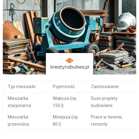
Typ mieszarki
Pojemność
Zastosowanie
Mieszarka
Większa (np.
Duże projekty
stacjonarna
150 l)
budowlane
Mieszarka
Mniejsza (np.
Prace w terenie,
przenośna
80 l)
remonty