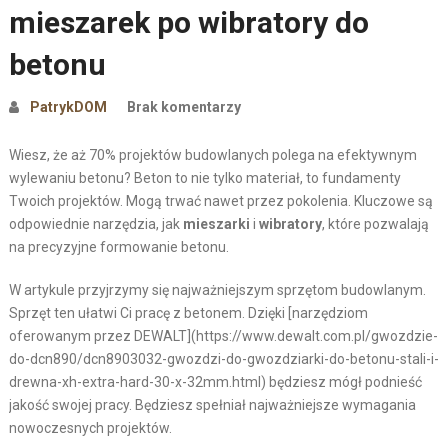
mieszarek po wibratory do
betonu
PatrykDOM
Brak komentarzy
Wiesz, że aż 70% projektów budowlanych polega na efektywnym
wylewaniu betonu? Beton to nie tylko materiał, to fundamenty
Twoich projektów. Mogą trwać nawet przez pokolenia. Kluczowe są
odpowiednie narzędzia, jak
mieszarki
i
wibratory
, które pozwalają
na precyzyjne formowanie betonu.
W artykule przyjrzymy się najważniejszym sprzętom budowlanym.
Sprzęt ten ułatwi Ci pracę z betonem. Dzięki [narzędziom
oferowanym przez DEWALT](https://www.dewalt.com.pl/gwozdzie-
do-dcn890/dcn8903032-gwozdzi-do-gwozdziarki-do-betonu-stali-i-
drewna-xh-extra-hard-30-x-32mm.html) będziesz mógł podnieść
jakość swojej pracy. Będziesz spełniał najważniejsze wymagania
nowoczesnych projektów.