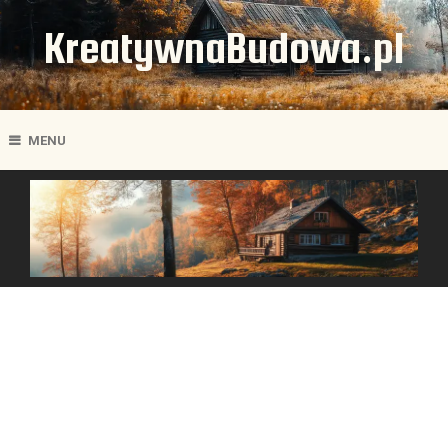
KreatywnaBudowa.pl
MENU