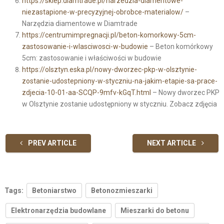
https://sklep.diamtrade.pl/narzedzia-diamentowe-
niezastapione-w-precyzyjnej-obrobce-materialow/
–
Narzędzia diamentowe w Diamtrade
https://centrumimpregnacji.pl/beton-komorkowy-5cm-
zastosowanie-i-wlasciwosci-w-budowie
– Beton komórkowy
5cm: zastosowanie i właściwości w budowie
https://olsztyn.eska.pl/nowy-dworzec-pkp-w-olsztynie-
zostanie-udostepniony-w-styczniu-na-jakim-etapie-sa-prace-
zdjecia-10-01-aa-SCQP-9mfv-kGqT.html
– Nowy dworzec PKP
w Olsztynie zostanie udostępniony w styczniu. Zobacz zdjęcia
PREV ARTICLE
NEXT ARTICLE
Tags:
Betoniarstwo
Betonozmieszarki
Elektronarzędzia budowlane
Mieszarki do betonu