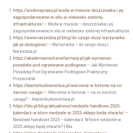
https://wodnesprawy.pl/woda-w-miescie-deszczowka-i-jej-
zagospodarowanie-in-situ-w-niebiesko-zielonej-
infrastrukturze/
– Woda w mieście – deszczówka i jej
zagospodarowanie in situ w niebiesko-zielonej infrastrukturze
https://www.narzedzia.pl/blog/do-czego-sluzy-wyrzynarka-
jak-ja-obslugiwac/
– Wyrzynarka – do czego służy |
Narzedzia.pl
https://akademiamistrzowfarmacji.pl/jak-wyrownac-
posadzke-pod-ogrzewanie-podlogowe
– Jak Wyrównać
Posadzkę Pod Ogrzewanie Podłogowe Praktyczny
Przewodnik
https://klasterbudownictwa.pl/wiercenie-w-betonie-na-co-
zwrocic-uwage/
– Wiercenie w betonie — na co zwrócić
uwagę? – klasterbudownictwa.pl
https://blix.pl/blog/aktualnosci/niedziele-handlowe-2025-
kalendarz-w-ktore-niedziele-w-2025-sklepy-beda-otwarte/
–
Niedziele handlowe 2025 – kalendarz. W które niedziele w
2025 sklepy będą otwarte? | Blix