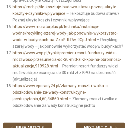
Sprawdź ukryte koszty i oszczędności
https://imch.pl/ile-kosztuje-budowa-stawu-poznaj-ukryte-
koszty-i-czynniki-wplywajace
– Ile kosztuje budowa stawu?
Poznaj ukryte koszty i czynniki wpływające
https://www.muratorplus.pl/technika/instalacje-
wodne/recykling-szarej-wody-jak-ponownie-wykorzystac-
wode-w-budynkach-aa-ZzoP-tLRw-9CpJ.html
– Recykling
szarej wody – jak ponownie wykorzystać wodę w budynkach?
https://www.wnp.pl/rynki/premier-resort-funduszy-widzi-
mozliwosc-przesuniecia-do-30-mld-zl-z-kpo-na-obronnosc-
aktualizacja,919928.html
– Premier: resort funduszy widzi
możliwość przesunięcia do 30 mld zł z KPO na obronność
(aktualizacja)
https://www.eporady24.pl/zlamany-maszt-i-walka-o-
odszkodowanie-za-wady-konstrukcyjne-
jachtu,pytania,4,60,34860.html
– Złamany maszt i walka o
odszkodowanie za wady konstrukcyjne jachtu
PREV ARTICLE
NEXT ARTICLE