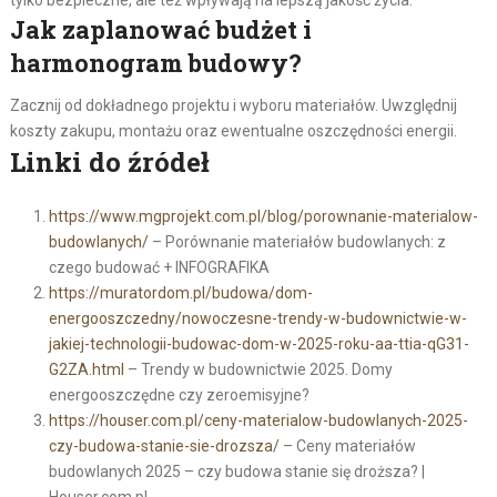
tylko bezpieczne, ale też wpływają na lepszą jakość życia.
Jak zaplanować budżet i
harmonogram budowy?
Zacznij od dokładnego projektu i wyboru materiałów. Uwzględnij
koszty zakupu, montażu oraz ewentualne oszczędności energii.
Linki do źródeł
https://www.mgprojekt.com.pl/blog/porownanie-materialow-
budowlanych/
– Porównanie materiałów budowlanych: z
czego budować + INFOGRAFIKA
https://muratordom.pl/budowa/dom-
energooszczedny/nowoczesne-trendy-w-budownictwie-w-
jakiej-technologii-budowac-dom-w-2025-roku-aa-ttia-qG31-
G2ZA.html
– Trendy w budownictwie 2025. Domy
energooszczędne czy zeroemisyjne?
https://houser.com.pl/ceny-materialow-budowlanych-2025-
czy-budowa-stanie-sie-drozsza/
– Ceny materiałów
budowlanych 2025 – czy budowa stanie się droższa? |