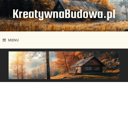
KreatywnaBudowa.pl
MENU