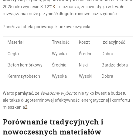
2025 roku wyniesie 8-12%
3
. To oznacza, że inwestycja w trwałe
rozwiązania może przynieść długoterminowe oszczędności.
Poniższa tabela porównuje kluczowe czynniki:
Materiał
Trwałość
Koszt
Izolacyjność
Cegła
Wysoka
Średni
Dobra
Beton komórkowy
Średnia
Niski
Bardzo dobra
Keramzytobeton
Wysoka
Wysoki
Dobra
Warto pamiętać, że
świadomy wybór
to nie tylko kwestia budżetu,
ale także długoterminowej efektywności energetycznej i komfortu
mieszkania
2
.
Porównanie tradycyjnych i
nowoczesnych materiałów