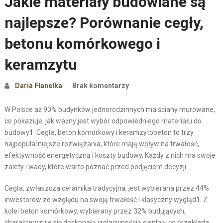
Jakie materiały budowlane są
najlepsze? Porównanie cegły,
betonu komórkowego i
keramzytu
Daria Flanelka
Brak komentarzy
W Polsce aż 90% budynków jednorodzinnych ma ściany murowane,
co pokazuje, jak ważny jest wybór odpowiedniego materiału do
budowy
1
. Cegła, beton komórkowy i keramzytobeton to trzy
najpopularniejsze rozwiązania, które mają wpływ na trwałość,
efektywność energetyczną i koszty budowy. Każdy z nich ma swoje
zalety i wady, które warto poznać przed podjęciem decyzji.
Cegła, zwłaszcza ceramika tradycyjna, jest wybierana przez 44%
inwestorów ze względu na swoją trwałość i klasyczny wygląd
1
. Z
kolei beton komórkowy, wybierany przez 32% budujących,
charakteryzuje się doskonałą izolacyjnością cieplną, co przekłada