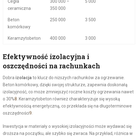
Cegła
300 000 –
5 000
ceramiczna
350 000
Beton
250 000
3 500
komórkowy
Keramzytobeton
400 000
3 000
Efektywność izolacyjna i
oszczędności na rachunkach
Dobra
izolacja
to klucz do niższych rachunków za ogrzewanie.
Beton komórkowy, dzięki swojej strukturze, zapewnia doskonałą
izolacyjność, co może zmniejszyć roczne koszty ogrzewania nawet
o 30%
8
. Keramzytobeton również charakteryzuje się wysoką
efektywnością energetyczną, co przekłada się na długoterminowe
oszczędności
9
.
Inwestycja w materiały o wysokiej izolacyjności może wydawać się
droższa na początku, ale szybko się zwraca. Na przykład, różnica w