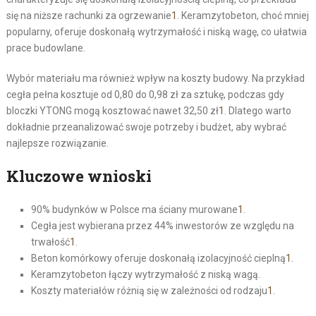
się na niższe rachunki za ogrzewanie
1
. Keramzytobeton, choć mniej
popularny, oferuje doskonałą wytrzymałość i niską wagę, co ułatwia
prace budowlane.
Wybór materiału ma również wpływ na koszty budowy. Na przykład
cegła pełna kosztuje od 0,80 do 0,98 zł za sztukę, podczas gdy
bloczki YTONG mogą kosztować nawet 32,50 zł
1
. Dlatego warto
dokładnie przeanalizować swoje potrzeby i budżet, aby wybrać
najlepsze rozwiązanie.
Kluczowe wnioski
90% budynków w Polsce ma ściany murowane
1
.
Cegła jest wybierana przez 44% inwestorów ze względu na
trwałość
1
.
Beton komórkowy oferuje doskonałą izolacyjność cieplną
1
.
Keramzytobeton łączy wytrzymałość z niską wagą.
Koszty materiałów różnią się w zależności od rodzaju
1
.