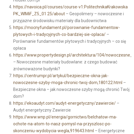
Houser.com.pl
https://navoica.pl/courses/course-v1:PolitechnikaKrakowska
PK_WIMiF_Z5_01 25/about
– Geopolimery – nowoczesne i
przyjazne środowisku materiały dla budownictwa
https://mocnyfundament.pl/porownanie-fundamentow-
plytowych-i-tradycyjnych-co-bardziej-sie-oplaca/
–
Porównanie fundamentów płytowych i tradycyjnych – co się
opłaca
https://www.propertydesign.pl/architektura/104/nowoczes
– Nowoczesne materiały budowlane: z czego budować
zrównoważone budynki?
https://centrumpr.pl/artykul/bezpieczne-okna-jak-
nowoczesne-szyby-moga-chronic-twoj-dom,180122.html
–
Bezpieczne okna – jak nowoczesne szyby mogą chronić Twój
dom?
https://ekoaudyt.com/audyt-energetyczny/zawiercie/
–
Audyt energetyczny Zawiercie
https://www.wnp.pl/energia/gornictwo/belchatow-ma-
ochote-na-atom-to-nasz-pomysl-na-przyszlosc-po-
skonczeniu-wydobycia-wegla,919643.html
– Energetyczne