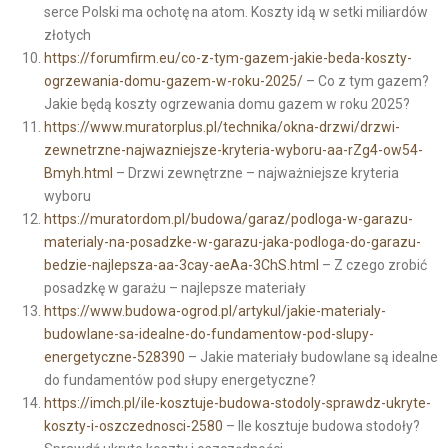
serce Polski ma ochotę na atom. Koszty idą w setki miliardów
złotych
https://forumfirm.eu/co-z-tym-gazem-jakie-beda-koszty-
ogrzewania-domu-gazem-w-roku-2025/
– Co z tym gazem?
Jakie będą koszty ogrzewania domu gazem w roku 2025?
https://www.muratorplus.pl/technika/okna-drzwi/drzwi-
zewnetrzne-najwazniejsze-kryteria-wyboru-aa-rZg4-ow54-
Bmyh.html
– Drzwi zewnętrzne – najważniejsze kryteria
wyboru
https://muratordom.pl/budowa/garaz/podloga-w-garazu-
materialy-na-posadzke-w-garazu-jaka-podloga-do-garazu-
bedzie-najlepsza-aa-3cay-aeAa-3ChS.html
– Z czego zrobić
posadzkę w garażu – najlepsze materiały
https://www.budowa-ogrod.pl/artykul/jakie-materialy-
budowlane-sa-idealne-do-fundamentow-pod-slupy-
energetyczne-528390
– Jakie materiały budowlane są idealne
do fundamentów pod słupy energetyczne?
https://imch.pl/ile-kosztuje-budowa-stodoly-sprawdz-ukryte-
koszty-i-oszczednosci-2580
– Ile kosztuje budowa stodoły?