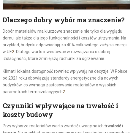
Dlaczego dobry wybór ma znaczenie?
Dobór materiałów ma kluczowe znaczenie nie tylko dla wyglądu
domu, ale także dla jego funkcjonalności i kosztów utrzymania. Na
przykład, budynki odpowiadają za 40% całkowitego zużycia energii
w UE
2
. Dlatego warto inwestować w rozwiązania o dobrej
izolacyjności, które zmniejszą rachunki za ogrzewanie.
Klimat i lokalna dostępność również wpływają na decyzje. W Polsce
od 2021 roku obowiązują standardy energetyczne dla nowych
budynków, co wymaga zastosowania materiałów o wysokich
parametrach termoizolacyjnych
2
.
Czynniki wpływające na trwałość i
koszty budowy
Przy wyborze materiałów warto zwrócić uwagę na ich
trwałość
i
koszty
. Na przykład, prognozowany wzrost cen betonu i cementu w