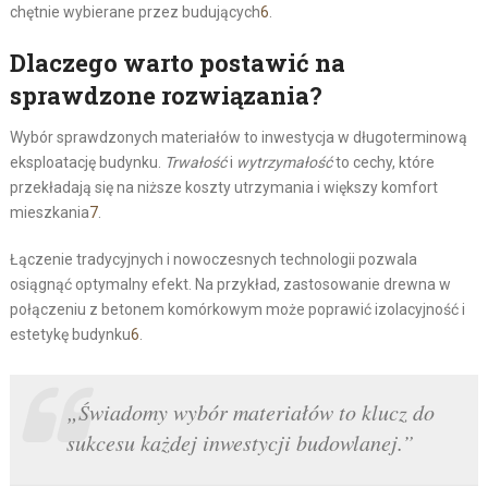
chętnie wybierane przez budujących
6
.
Dlaczego warto postawić na
sprawdzone rozwiązania?
Wybór sprawdzonych materiałów to inwestycja w długoterminową
eksploatację budynku.
Trwałość
i
wytrzymałość
to cechy, które
przekładają się na niższe koszty utrzymania i większy komfort
mieszkania
7
.
Łączenie tradycyjnych i nowoczesnych technologii pozwala
osiągnąć optymalny efekt. Na przykład, zastosowanie drewna w
połączeniu z betonem komórkowym może poprawić izolacyjność i
estetykę budynku
6
.
„Świadomy wybór materiałów to klucz do
sukcesu każdej inwestycji budowlanej.”