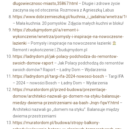
dlugowiecznosc-miasto,35867.html
– Długie i zdrowe życie
zaczyna się od otoczenia. Rozmowa z Agnieszką Labus
https://www.dobrzemieszkaj.pl/kuchnia_i_jadalnia/wnetrza
– Mała kuchnia. 20 pomysłów. Zdjęcia małych kuchni w bloku!
https://zbudujmydom.pl/a/remont-i-
wykonczenie/wnetrza/pomysly-i-inspiracje-na-nowoczesne-
lazienki
– Pomysły i inspiracje na nowoczesne łazienki
Remont i wykończenie | Zbudujmydom.pl
https://ladnydom.pl/jak-polacy-podchodza-do-remontow-
swoich-domow-raport
– Jak Polacy podchodzą do remontów
swoich domów? Raport – Ładny Dom – Wydarzenia
https://ladnydom.pl/targi-ifa-2024-nowosci-bosch
– Targi IFA
– 2024 – nowości Bosch – Ładny Dom – Wydarzenia
https://muratordom.pl/przed-budowa/prezentacje-
domow/architekci-nazwali-go-domem-na-styku-balansuje-
miedzy-dwiema-przestrzeniami-aa-bash-Jnqn-fqwY.html
–
Architekci nazwali go „domem na styku”. Balansuje między
dwiema przestrzeniami
https://muratordom.pl/budowa/stropy-balkony-