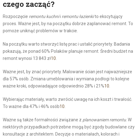
czego zacząć?
Rozpoczęcie
remontu kuchni
i
remontu łazienki
to ekscytujący
proces. Ważne jest, by na początku dobrze zaplanować remont. To
pomoże uniknąć problemów w trakcie.
Na początku warto stworzyć listę prac i ustalić priorytety. Badania
pokazują, że ponad 60% Polaków planuje remont. Średni budżet na
remont wynosi 13 843 zł
10
.
Ważne jest, by znać priorytety. Malowanie ścian jest najważniejsze
dla 57% osób. Zmiana umeblowania i wymiana podłogi to kolejne
ważne kroki, odpowiadające odpowiednio 28% i 21%
10
.
Wybierając materiały, warto zwrócić uwagę na ich koszt i trwałość.
To ważne dla 47% i 46% osób
10
.
Ważne są także formalności związane z
planowaniem remontu
. W
niektórych przypadkach potrzebne mogą być zgody budowlane czy
konsultacje z architektem. Decyzje o materiałach, kolorach i