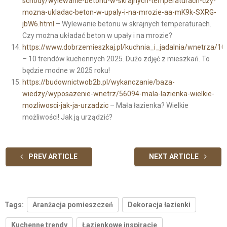
schody/wylewanie-betonu-w-skrajnych-temperaturach-czy-
mozna-ukladac-beton-w-upaly-i-na-mrozie-aa-mK9k-SXRG-
jbW6.html
– Wylewanie betonu w skrajnych temperaturach.
Czy można układać beton w upały i na mrozie?
https://www.dobrzemieszkaj.pl/kuchnia_i_jadalnia/wnetrza/
– 10 trendów kuchennych 2025. Dużo zdjęć z mieszkań. To
będzie modne w 2025 roku!
https://budownictwob2b.pl/wykanczanie/baza-
wiedzy/wyposazenie-wnetrz/56094-mala-lazienka-wielkie-
mozliwosci-jak-ja-urzadzic
– Mała łazienka? Wielkie
możliwości! Jak ją urządzić?
PREV ARTICLE
NEXT ARTICLE
Tags:
Aranżacja pomieszczeń
Dekoracja łazienki
Kuchenne trendy
Łazienkowe inspiracje