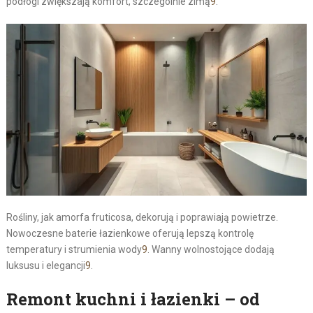
podłogi zwiększają komfort, szczególnie zimą
9
.
Rośliny, jak amorfa fruticosa, dekorują i poprawiają powietrze.
Nowoczesne baterie łazienkowe oferują lepszą kontrolę
temperatury i strumienia wody
9
. Wanny wolnostojące dodają
luksusu i elegancji
9
.
Remont kuchni i łazienki – od