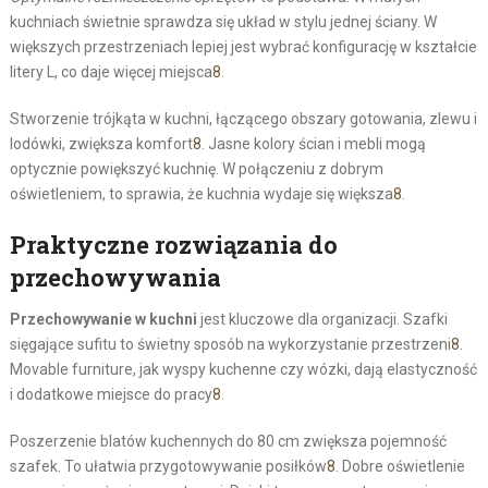
kuchniach świetnie sprawdza się układ w stylu jednej ściany. W
większych przestrzeniach lepiej jest wybrać konfigurację w kształcie
litery L, co daje więcej miejsca
8
.
Stworzenie trójkąta w kuchni, łączącego obszary gotowania, zlewu i
lodówki, zwiększa komfort
8
. Jasne kolory ścian i mebli mogą
optycznie powiększyć kuchnię. W połączeniu z dobrym
oświetleniem, to sprawia, że kuchnia wydaje się większa
8
.
Praktyczne rozwiązania do
przechowywania
Przechowywanie w kuchni
jest kluczowe dla organizacji. Szafki
sięgające sufitu to świetny sposób na wykorzystanie przestrzeni
8
.
Movable furniture, jak wyspy kuchenne czy wózki, dają elastyczność
i dodatkowe miejsce do pracy
8
.
Poszerzenie blatów kuchennych do 80 cm zwiększa pojemność
szafek. To ułatwia przygotowywanie posiłków
8
. Dobre oświetlenie