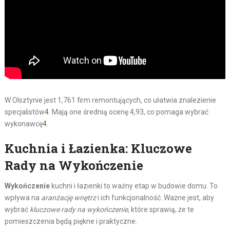
W Olsztynie jest 1,761 firm remontujących, co ułatwia znalezienie
specjalistów
4
. Mają one średnią ocenę 4,93, co pomaga wybrać
wykonawcę
4
.
Kuchnia i Łazienka: Kluczowe
Rady na Wykończenie
Wykończenie
kuchni i łazienki to ważny etap w budowie domu. To
wpływa na
aranżację wnętrz
i ich funkcjonalność. Ważne jest, aby
wybrać
kluczowe rady na wykończenie
, które sprawią, że te
pomieszczenia będą piękne i praktyczne.