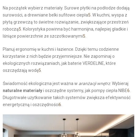
Na początek wybierz materiały. Surowe płytki na podłodze dodają
surowości, a drewniane belki sufitowe ciepła
5
. W kuchni, wyspa z
płytą grzewczą to świetne rozwiązanie, zwiększające przestrzeń
roboczą
5
. Kolorystyka powinna być harmonijna, najlepiej gładkie i
lśniące powierzchnie ze szczotkowanymi
5
.
Planuj ergonomię w kuchni i łazience. Dzięki temu codzienne
korzystanie z nich będzie przyjemniejsze. Nie zapominaj o
ekologicznych rozwiązaniach, jak baterie VERDELINE, które
oszczędzają wodę
5
.
Świadomość ekologiczna jest ważna w
aranżacji wnętrz
. Wybieraj
naturalne materiały
i oszczędne systemy, jak pompy ciepła NIBE
6
.
Długotrwałe użytkowanie takich systemów zwiększa efektywność
energetyczną i oszczędności
6
.