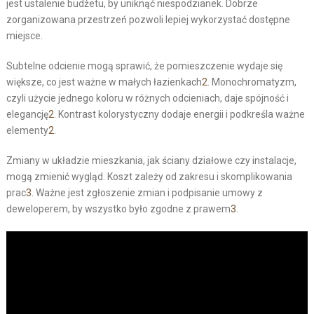
jest ustalenie budżetu, by uniknąć niespodzianek. Dobrze
zorganizowana przestrzeń pozwoli lepiej wykorzystać dostępne
miejsce.
Subtelne odcienie mogą sprawić, że pomieszczenie wydaje się
większe, co jest ważne w małych łazienkach
2
. Monochromatyzm,
czyli użycie jednego koloru w różnych odcieniach, daje spójność i
elegancję
2
. Kontrast kolorystyczny dodaje energii i podkreśla ważne
elementy
2
.
Zmiany w układzie mieszkania, jak ściany działowe czy instalacje,
mogą zmienić wygląd. Koszt zależy od zakresu i skomplikowania
prac
3
. Ważne jest zgłoszenie zmian i podpisanie umowy z
deweloperem, by wszystko było zgodne z prawem
3
.