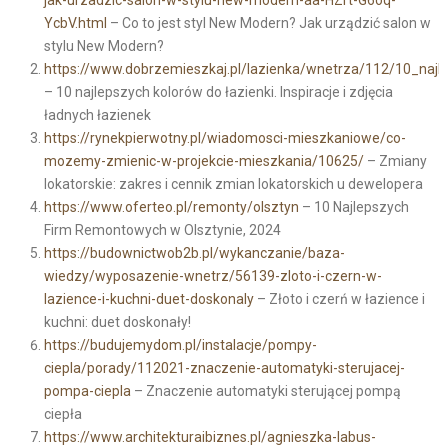
YcbV.html
– Co to jest styl New Modern? Jak urządzić salon w
stylu New Modern?
https://www.dobrzemieszkaj.pl/lazienka/wnetrza/112/10_najle
– 10 najlepszych kolorów do łazienki. Inspiracje i zdjęcia
ładnych łazienek
https://rynekpierwotny.pl/wiadomosci-mieszkaniowe/co-
mozemy-zmienic-w-projekcie-mieszkania/10625/
– Zmiany
lokatorskie: zakres i cennik zmian lokatorskich u dewelopera
https://www.oferteo.pl/remonty/olsztyn
– 10 Najlepszych
Firm Remontowych w Olsztynie, 2024
https://budownictwob2b.pl/wykanczanie/baza-
wiedzy/wyposazenie-wnetrz/56139-zloto-i-czern-w-
lazience-i-kuchni-duet-doskonaly
– Złoto i czerń w łazience i
kuchni: duet doskonały!
https://budujemydom.pl/instalacje/pompy-
ciepla/porady/112021-znaczenie-automatyki-sterujacej-
pompa-ciepla
– Znaczenie automatyki sterującej pompą
ciepła
https://www.architekturaibiznes.pl/agnieszka-labus-