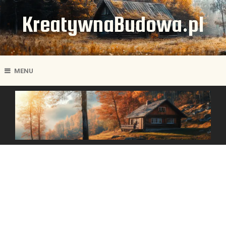
KreatywnaBudowa.pl
MENU