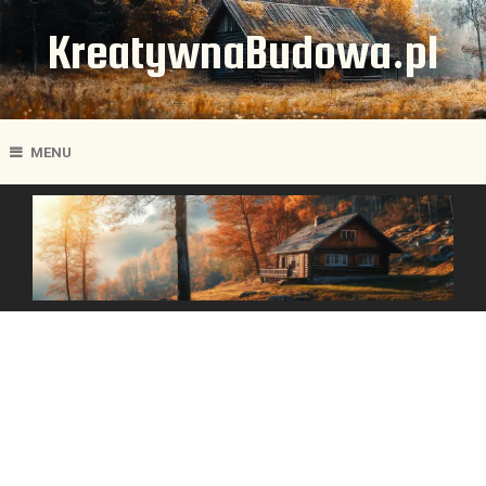
KreatywnaBudowa.pl
MENU