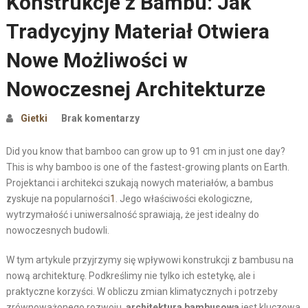
Konstrukcje z Bambu: Jak
Tradycyjny Materiał Otwiera
Nowe Możliwości w
Nowoczesnej Architekturze
Gietki
Brak komentarzy
Did you know that bamboo can grow up to 91 cm in just one day?
This is why bamboo is one of the fastest-growing plants on Earth.
Projektanci i architekci szukają nowych materiałów, a bambus
zyskuje na popularności
1
. Jego właściwości ekologiczne,
wytrzymałość i uniwersalność sprawiają, że jest idealny do
nowoczesnych budowli.
W tym artykule przyjrzymy się wpływowi konstrukcji z bambusu na
nową architekturę. Podkreślimy nie tylko ich estetykę, ale i
praktyczne korzyści. W obliczu zmian klimatycznych i potrzeby
zrównoważonego rozwoju,
architektura bambusowa
jest kluczowa