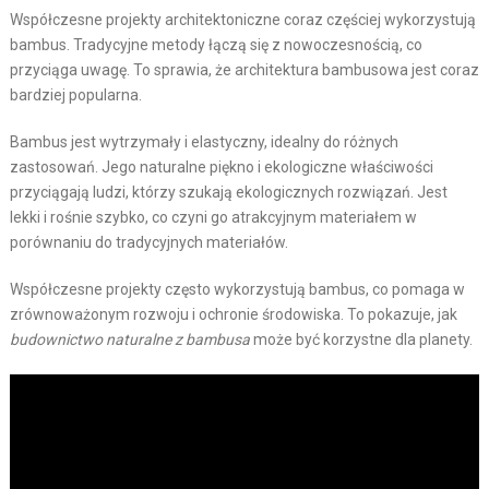
Współczesne projekty architektoniczne coraz częściej wykorzystują
bambus. Tradycyjne metody łączą się z nowoczesnością, co
przyciąga uwagę. To sprawia, że architektura bambusowa jest coraz
bardziej popularna.
Bambus jest wytrzymały i elastyczny, idealny do różnych
zastosowań. Jego naturalne piękno i ekologiczne właściwości
przyciągają ludzi, którzy szukają ekologicznych rozwiązań. Jest
lekki i rośnie szybko, co czyni go atrakcyjnym materiałem w
porównaniu do tradycyjnych materiałów.
Współczesne projekty często wykorzystują bambus, co pomaga w
zrównoważonym rozwoju i ochronie środowiska. To pokazuje, jak
budownictwo naturalne z bambusa
może być korzystne dla planety.