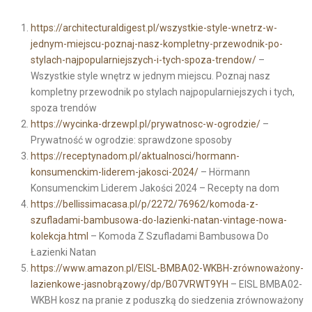
https://architecturaldigest.pl/wszystkie-style-wnetrz-w-
jednym-miejscu-poznaj-nasz-kompletny-przewodnik-po-
stylach-najpopularniejszych-i-tych-spoza-trendow/
–
Wszystkie style wnętrz w jednym miejscu. Poznaj nasz
kompletny przewodnik po stylach najpopularniejszych i tych,
spoza trendów
https://wycinka-drzewpl.pl/prywatnosc-w-ogrodzie/
–
Prywatność w ogrodzie: sprawdzone sposoby
https://receptynadom.pl/aktualnosci/hormann-
konsumenckim-liderem-jakosci-2024/
– Hörmann
Konsumenckim Liderem Jakości 2024 – Recepty na dom
https://bellissimacasa.pl/p/2272/76962/komoda-z-
szufladami-bambusowa-do-lazienki-natan-vintage-nowa-
kolekcja.html
– Komoda Z Szufladami Bambusowa Do
Łazienki Natan
https://www.amazon.pl/EISL-BMBA02-WKBH-zrównoważony-
lazienkowe-jasnobrązowy/dp/B07VRWT9YH
– EISL BMBA02-
WKBH kosz na pranie z poduszką do siedzenia zrównoważony