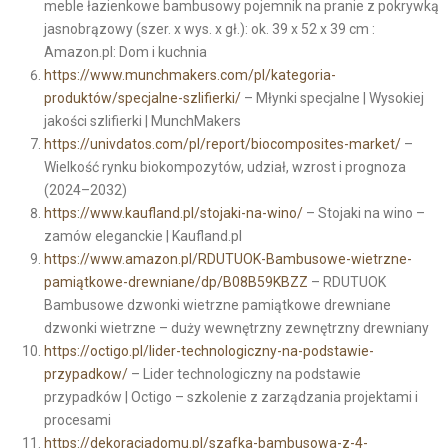
meble łazienkowe bambusowy pojemnik na pranie z pokrywką
jasnobrązowy (szer. x wys. x gł.): ok. 39 x 52 x 39 cm :
Amazon.pl: Dom i kuchnia
https://www.munchmakers.com/pl/kategoria-
produktów/specjalne-szlifierki/
– Młynki specjalne | Wysokiej
jakości szlifierki | MunchMakers
https://univdatos.com/pl/report/biocomposites-market/
–
Wielkość rynku biokompozytów, udział, wzrost i prognoza
(2024–2032)
https://www.kaufland.pl/stojaki-na-wino/
– Stojaki na wino –
zamów eleganckie | Kaufland.pl
https://www.amazon.pl/RDUTUOK-Bambusowe-wietrzne-
pamiątkowe-drewniane/dp/B08B59KBZZ
– RDUTUOK
Bambusowe dzwonki wietrzne pamiątkowe drewniane
dzwonki wietrzne – duży wewnętrzny zewnętrzny drewniany
https://octigo.pl/lider-technologiczny-na-podstawie-
przypadkow/
– Lider technologiczny na podstawie
przypadków | Octigo – szkolenie z zarządzania projektami i
procesami
https://dekoracjadomu.pl/szafka-bambusowa-z-4-