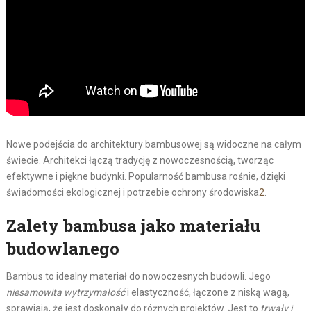
Nowe podejścia do architektury bambusowej są widoczne na całym
świecie. Architekci łączą tradycję z nowoczesnością, tworząc
efektywne i piękne budynki. Popularność bambusa rośnie, dzięki
świadomości ekologicznej i potrzebie ochrony środowiska
2
.
Zalety bambusa jako materiału
budowlanego
Bambus to idealny materiał do nowoczesnych budowli. Jego
niesamowita wytrzymałość
i elastyczność, łączone z niską wagą,
sprawiają, że jest doskonały do różnych projektów. Jest to
trwały i