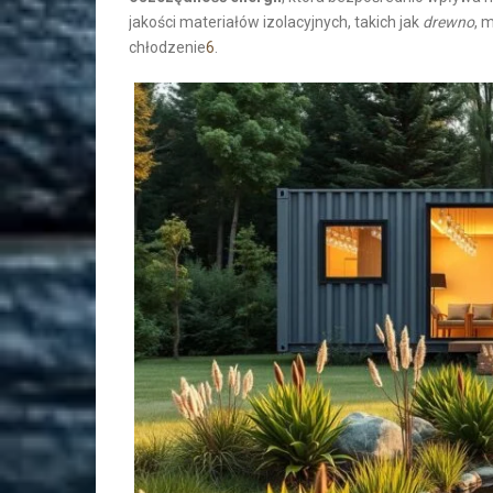
jakości materiałów izolacyjnych, takich jak
drewno
, 
chłodzenie
6
.