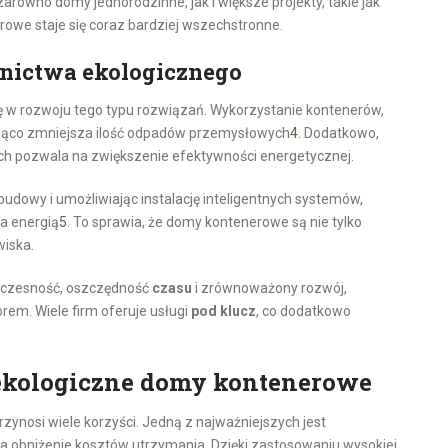
równo domy jednorodzinne, jak i większe projekty, takie jak
rowe staje się coraz bardziej wszechstronne.
nictwa ekologicznego
w rozwoju tego typu rozwiązań. Wykorzystanie kontenerów,
cząco zmniejsza ilość odpadów przemysłowych
4
. Dodatkowo,
h pozwala na zwiększenie efektywności energetycznej.
budowy i umożliwiając instalację inteligentnych systemów,
a energią
5
. To sprawia, że domy kontenerowe są nie tylko
wiska.
woczesność, oszczędność
czasu
i zrównoważony rozwój,
m. Wiele firm oferuje usługi
pod klucz
, co dodatkowo
ekologiczne domy kontenerowe
ynosi wiele korzyści. Jedną z najważniejszych jest
a obniżenie kosztów utrzymania. Dzięki zastosowaniu wysokiej