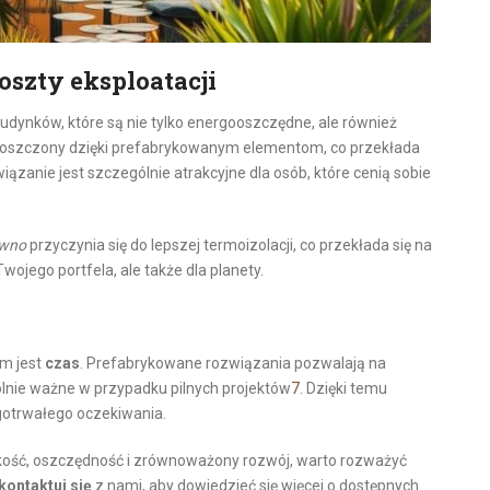
oszty eksploatacji
dynków, które są nie tylko energooszczędne, ale również
proszczony dzięki prefabrykowanym elementom, co przekłada
wiązanie jest szczególnie atrakcyjne dla osób, które cenią sobie
ewno
przyczynia się do lepszej termoizolacji, co przekłada się na
 Twojego portfela, ale także dla planety.
i
m jest
czas
. Prefabrykowane rozwiązania pozwalają na
lnie ważne w przypadku pilnych projektów
7
. Dzięki temu
otrwałego oczekiwania.
ybkość, oszczędność i zrównoważony rozwój, warto rozważyć
kontaktuj się
z nami, aby dowiedzieć się więcej o dostępnych