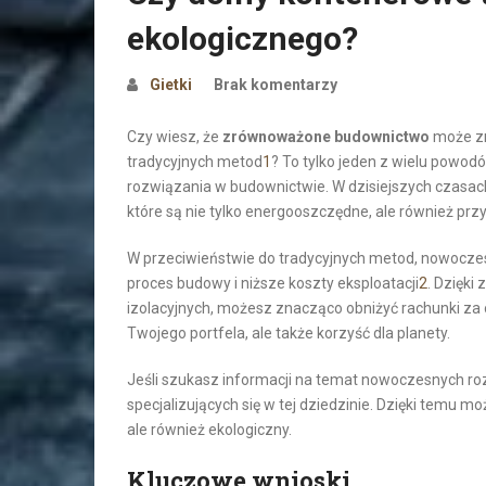
ekologicznego?
Gietki
Brak komentarzy
Czy wiesz, że
zrównoważone budownictwo
może zm
tradycyjnych metod
1
? To tylko jeden z wielu powo
rozwiązania w budownictwie. W dzisiejszych czasa
które są nie tylko energooszczędne, ale również prz
W przeciwieństwie do tradycyjnych metod, nowoczes
proces budowy i niższe koszty eksploatacji
2
. Dzięki
izolacyjnych, możesz znacząco obniżyć rachunki za 
Twojego portfela, ale także korzyść dla planety.
Jeśli szukasz informacji na temat nowoczesnych ro
specjalizujących się w tej dziedzinie. Dzięki temu m
ale również ekologiczny.
Kluczowe wnioski