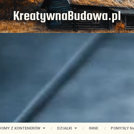
KreatywnaBudowa.pl
DOMY Z KONTENERÓW
DZIAŁKI
INNE
POMYSŁY N