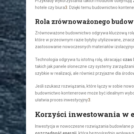
Przykłady wykorzystania takich modułów obejmują za
hotele czy biura
3
. Dzięki temu budownictwo kontene
Rola zrównoważonego budow
Zrównoważone budownictwo odgrywa kluczową rolę 
które w przeciwnym razie byłyby utylizowane, zna
zastosowanie nowoczesnych materiałów izolacyjnyc
Technologia odgrywa tu istotną rolę, skracając
czas
takich jak panele słoneczne czy systemy zarządzani
szybkie w realizacji, ale również przyjazne dla środo
Jeśli szukasz rozwiązania, które łączy w sobie no
budownictwo kontenerowe może być idealnym wybore
ułatwia proces inwestycyjny
3
.
Korzyści inwestowania w 
Inwestycja w nowoczesne rozwiązania budowlane prz
oszczędność energii
, która bezpośrednio wpływa n