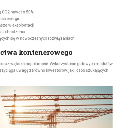
 CO2 nawet o 50%.
ść energii.
ze w eksploatacji.
a i chłodzenia.
ujących się w nowoczesnych rozwiązaniach.
ctwa kontenerowego
 coraz większą popularność. Wykorzystanie gotowych modułów
 przyciąga uwagę zarówno inwestorów, jak i osób szukających