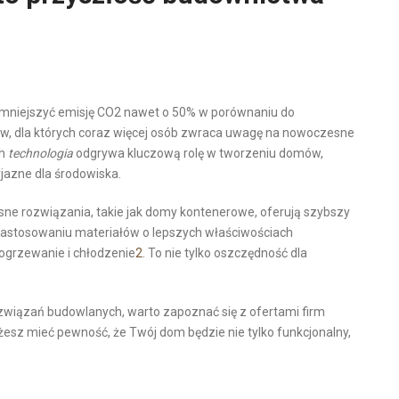
niejszyć emisję CO2 nawet o 50% w porównaniu do
dów, dla których coraz więcej osób zwraca uwagę na nowoczesne
ch
technologia
odgrywa kluczową rolę w tworzeniu domów,
yjazne dla środowiska.
ne rozwiązania, takie jak domy kontenerowe, oferują szybszy
 zastosowaniu materiałów o lepszych właściwościach
ogrzewanie i chłodzenie
2
. To nie tylko oszczędność dla
związań budowlanych, warto zapoznać się z ofertami firm
ożesz mieć pewność, że Twój dom będzie nie tylko funkcjonalny,