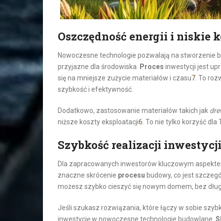
Oszczędność energii i niskie k
Nowoczesne technologie pozwalają na stworzenie bu
przyjazne dla środowiska.
Proces
inwestycji jest u
się na mniejsze zużycie materiałów i czasu
7
. To roz
szybkość i efektywność.
Dodatkowo, zastosowanie materiałów takich jak
dr
niższe koszty eksploatacji
6
. To nie tylko korzyść dla
Szybkość realizacji inwestycj
Dla zapracowanych inwestorów kluczowym aspekte
znaczne skrócenie
procesu
budowy, co jest szczegó
możesz szybko cieszyć się nowym domem, bez dług
Jeśli szukasz rozwiązania, które łączy w sobie sz
inwestycję w nowoczesne technologie budowlane.
S