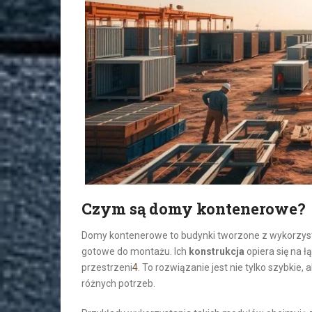
Czym są domy kontenerowe?
Domy kontenerowe to budynki tworzone z wykorzyst
gotowe do montażu. Ich
konstrukcja
opiera się na 
przestrzeni
4
. To rozwiązanie jest nie tylko szybkie
różnych potrzeb.