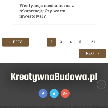
Wentylacja mechaniczna z
rekuperacją: Czy warto
inwestować?
Stronicowanie
PREV
1
2
3
4
5
…
21
wpisów
NEXT
KreatywnaBudowa.pl