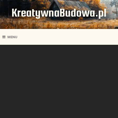
KreatywnaBudowa.pl
MENU