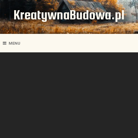
KreatywnaBudowa.pl
MENU