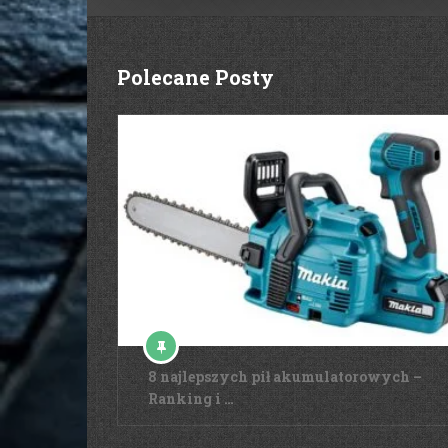
Polecane Posty
8 najlepszych pił akumulatorowych –
Ranking i …