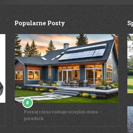
Popularne Posty
S
Poznaj różne rodzaje ociepleń domu –
poradnik