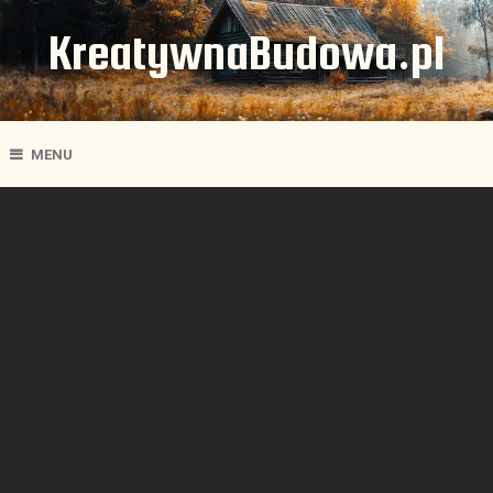
KreatywnaBudowa.pl
MENU