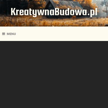
KreatywnaBudowa.pl
MENU