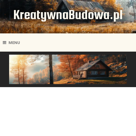
KreatywnaBudowa.pl
MENU