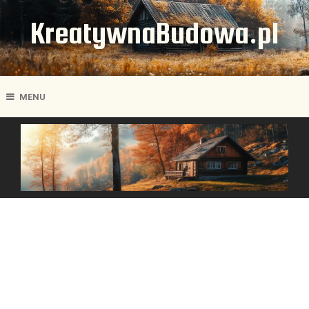
KreatywnaBudowa.pl
MENU