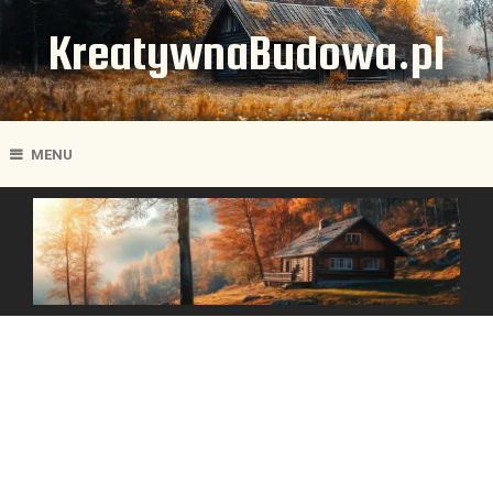
KreatywnaBudowa.pl
MENU