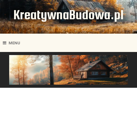
KreatywnaBudowa.pl
MENU