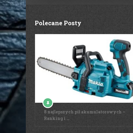
Polecane Posty
8 najlepszych pił akumulatorowych –
Ranking i …