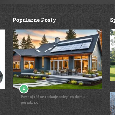
Popularne Posty
S
Poznaj różne rodzaje ociepleń domu –
poradnik