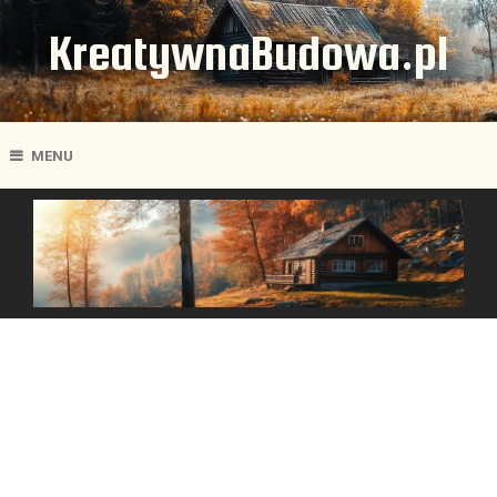
KreatywnaBudowa.pl
MENU