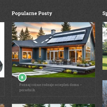
Popularne Posty
S
Poznaj różne rodzaje ociepleń domu –
poradnik