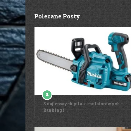
Polecane Posty
8 najlepszych pił akumulatorowych –
Ranking i …