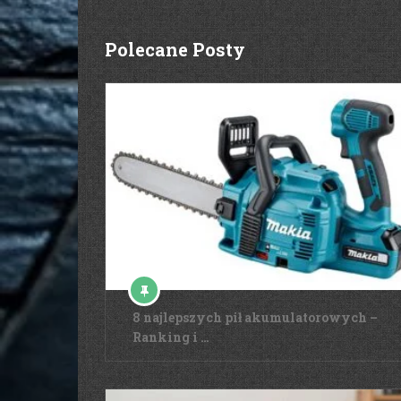
Polecane Posty
8 najlepszych pił akumulatorowych –
Ranking i …