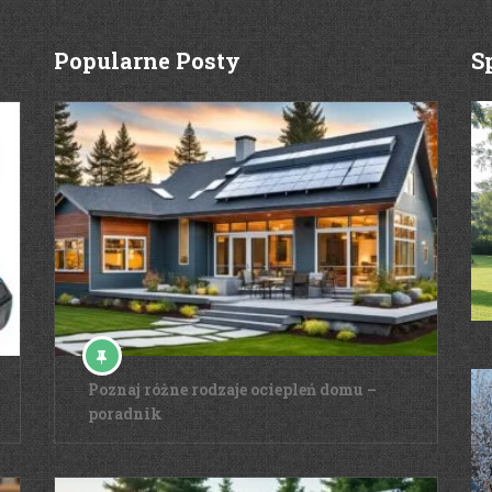
Popularne Posty
S
Poznaj różne rodzaje ociepleń domu –
poradnik