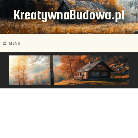
KreatywnaBudowa.pl
MENU