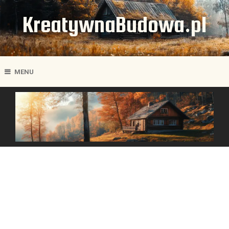
KreatywnaBudowa.pl
MENU