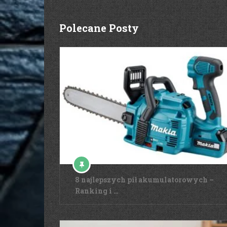
Polecane Posty
8 najlepszych pił akumulatorowych –
Ranking i …