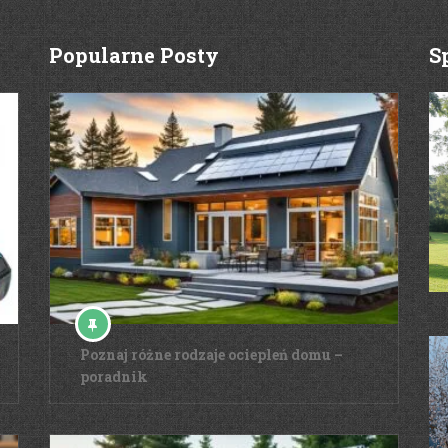
Popularne Posty
S
Poznaj różne rodzaje ociepleń domu –
poradnik