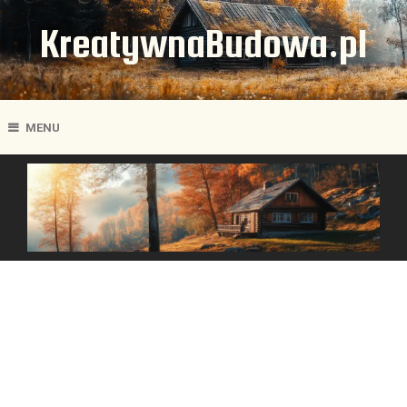
KreatywnaBudowa.pl
MENU