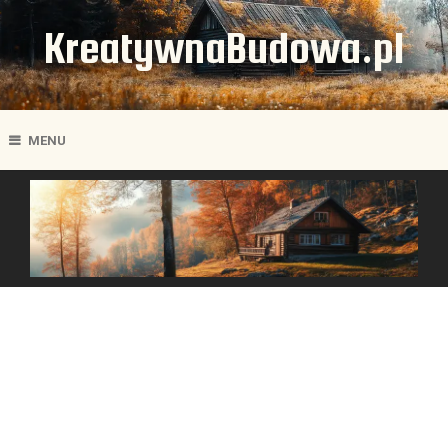
KreatywnaBudowa.pl
MENU