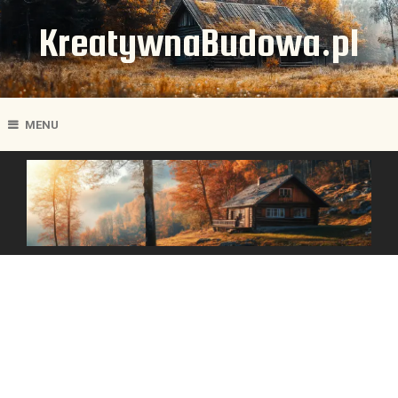
KreatywnaBudowa.pl
MENU