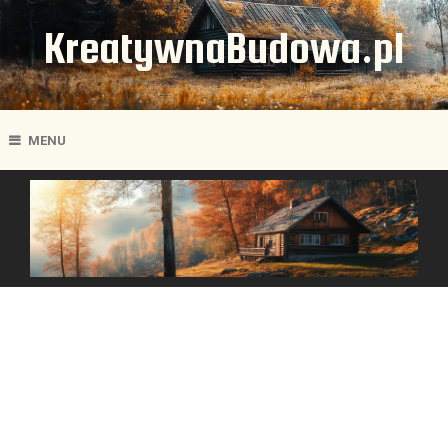
KreatywnaBudowa.pl
MENU