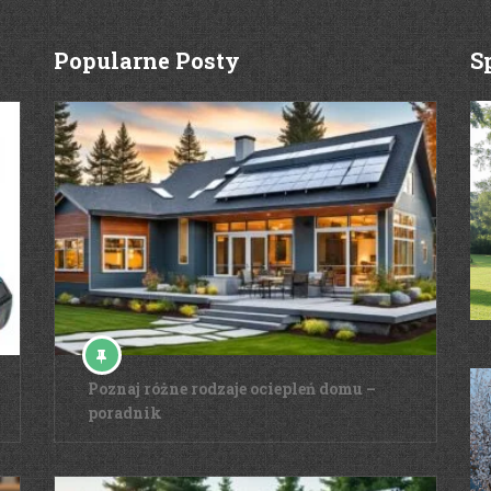
Popularne Posty
S
Poznaj różne rodzaje ociepleń domu –
poradnik