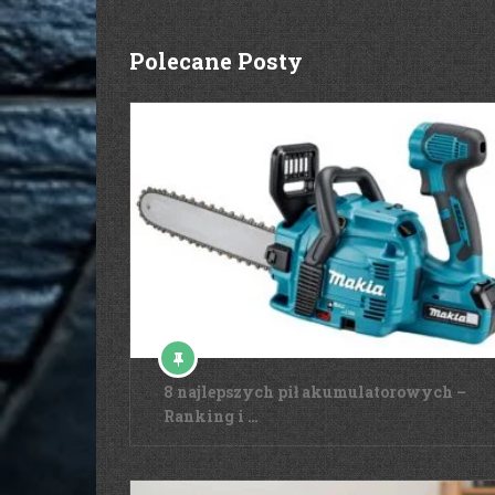
Polecane Posty
8 najlepszych pił akumulatorowych –
Ranking i …