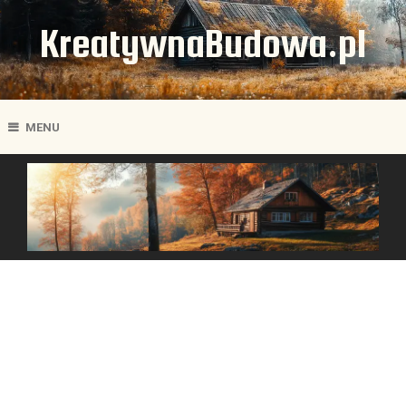
KreatywnaBudowa.pl
MENU