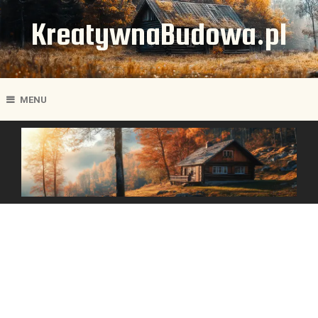
KreatywnaBudowa.pl
MENU