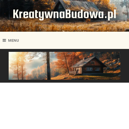
KreatywnaBudowa.pl
MENU