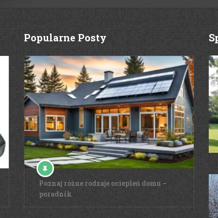
Popularne Posty
S
Poznaj różne rodzaje ociepleń domu –
poradnik