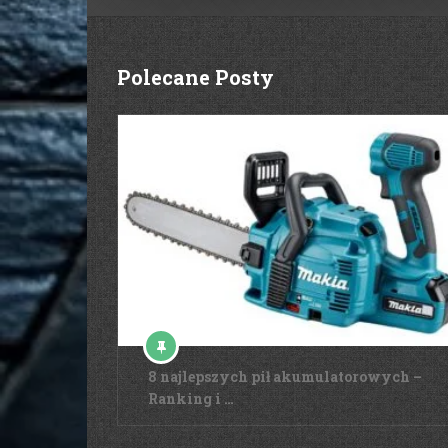
Polecane Posty
8 najlepszych pił akumulatorowych –
Ranking i …