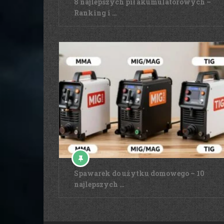
8 najlepszych pił akumulatorowych –
Ranking i …
Spawarek do użytku domowego – 10
najlepszych …