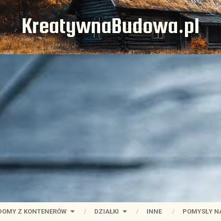
KreatywnaBudowa.pl
DOMY Z KONTENERÓW
DZIAŁKI
INNE
POMYSŁY N