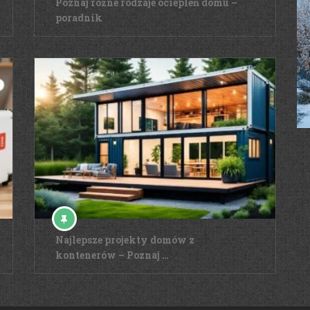
Poznaj różne rodzaje ociepleń domu –
poradnik
Najlepsze projekty domów z
kontenerów – Poznaj …