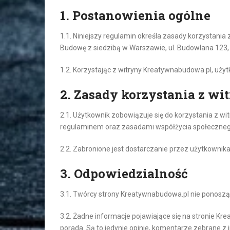
1. Postanowienia ogólne
1.1. Niniejszy regulamin określa zasady korzystani
Budowę z siedzibą w Warszawie, ul. Budowlana 123
1.2. Korzystając z witryny Kreatywnabudowa.pl, użyt
2. Zasady korzystania z wi
2.1. Użytkownik zobowiązuje się do korzystania z w
regulaminem oraz zasadami współżycia społeczneg
2.2. Zabronione jest dostarczanie przez użytkownik
3. Odpowiedzialność
3.1. Twórcy strony Kreatywnabudowa.pl nie ponoszą 
3.2. Żadne informacje pojawiające się na stronie K
porada. Są to jedynie opinie, komentarze zebrane z i