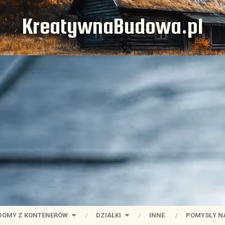
KreatywnaBudowa.pl
DOMY Z KONTENERÓW
DZIAŁKI
INNE
POMYSŁY N