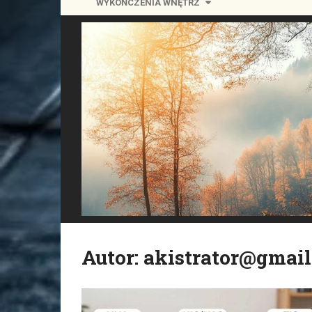
WYKOŃCZENIA WNĘTRZ
Autor:
akistrator@gmai