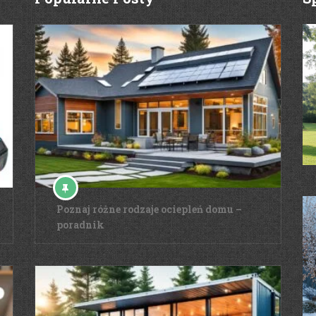
Poznaj różne rodzaje ociepleń domu –
poradnik