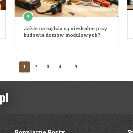
Jakie narzędzia są niezbędne przy
budowie domów modułowych?
1
2
3
4
…
9
pl
Popularne Posty
S