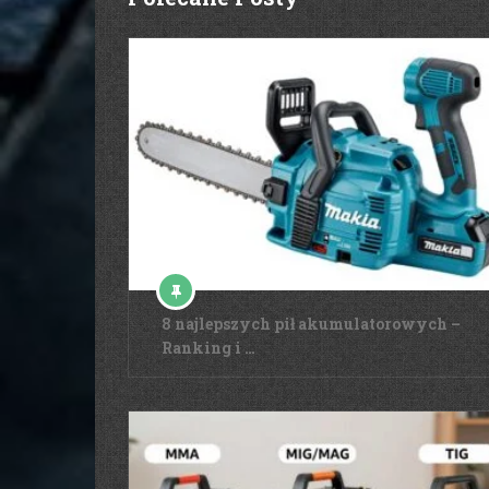
8 najlepszych pił akumulatorowych –
Ranking i …